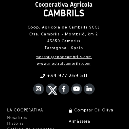
Coop. Agrícola de Cambrils SCCL
Ctra. Cambrils - Montbrió, km 2
43850 Cambrils
Tarragona · Spain
mestral@coopcambrils.com
www.mestralcambrils.com
+34 977 369 511
INSTAGRAM
TWITTER
FACEBOOK F
YOUTUBE
FA LINKEDIN I
LA COOPERATIVA
Comprar Oli Oliva
Nosaltres
Almàssera
Història