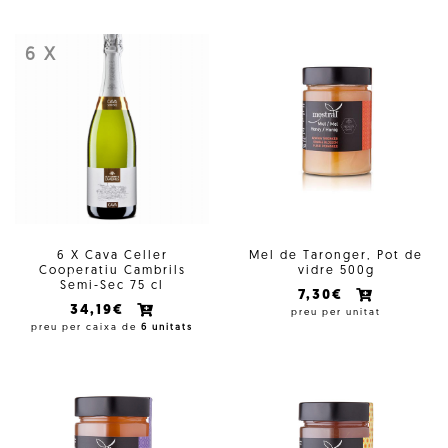
6 X
6 X Cava Celler
Mel de Taronger, Pot de
Cooperatiu Cambrils
vidre 500g
Semi-Sec 75 cl
7,30€
34,19€
preu per unitat
preu per caixa de
6 unitats