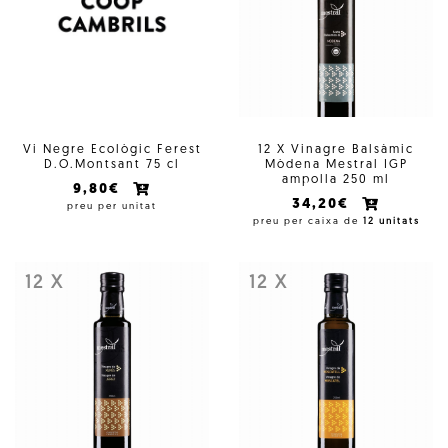
Vi Negre Ecològic Ferest
12 X Vinagre Balsàmic
D.O.Montsant 75 cl
Mòdena Mestral IGP
ampolla 250 ml
9,80€
34,20€
preu per unitat
preu per caixa de
12 unitats
12 X
12 X