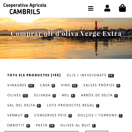
CI
BOTIGA COMPRA ONLINE
LA COOPERATIVA
Comprar oli d'oliva Verge Extra
OLEOTOUR
PRODUCTES
ALMÀSSERA
TOTS ELS PRODUCTES [155]
OLIS I INFUSIONATS
24
EL NOSTRE OLI
VINAGRES
CAVA
VINS
SALSES PRÒPIES
24
5
32
4
CONTACTE
OLIVES
OLIVADA
MEL
ARRÒS DE DELTA
12
3
6
3
SAL DEL DELTA
LOTS PRODUCTES REGAL
SELECCIONAR IDIOMA:
CAT
4
1
VERMUT
CONSERVES PEIX
DOLÇOS I TORRONS
3
3
7
EMBOTIT
PASTA
OLIVES AL BUIT
5
18
1