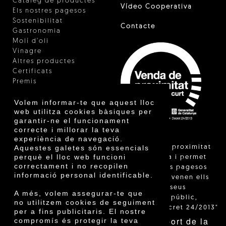
Catàleg de productes
Vídeo Cooperativa
Els nostres pagesos
Sostenibilitat
Contacte
Gastronomia
Molí d'oli
Vinagre
Altres productes
Certificats
Premis
Innovació
Volem informar-te que aquest lloc
web utilitza cookies bàsiques per
garantir-ne el funcionament
correcte i millorar la teva
experiència de navegació.
"La venda de proximitat
Aquestes galetes són essencials
perquè el lloc web funcioni
està regulada i permet
correctament i no recopilen
identificar els pagesos
informació personal identificable.
catalans que venen ells
mateixos els seus
A més, volem assegurar-te que
productes al públic,
no utilitzem cookies de seguiment
segons el Decret 24/2013"
per a fins publicitaris. El nostre
Amb el suport de la
compromís és protegir la teva