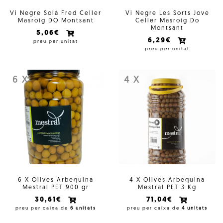
Vi Negre Solà Fred Celler
Vi Negre Les Sorts Jove
Masroig DO Montsant
Celler Masroig Do
Montsant
5,06€
6,29€
preu per unitat
preu per unitat
6 X
4 X
6 X Olives Arbequina
4 X Olives Arbequina
Mestral PET 900 gr
Mestral PET 3 Kg
30,61€
71,04€
preu per caixa de
6 unitats
preu per caixa de
4 unitats