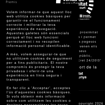
Premis
Innovació
Volem informar-te que aquest lloc
web utilitza cookies bàsiques per
garantir-ne el funcionament
correcte i millorar la teva
experiència de navegació.
"La venda de proximitat
Aquestes galetes són essencials
perquè el lloc web funcioni
està regulada i permet
correctament i no recopilen
identificar els pagesos
informació personal identificable.
catalans que venen ells
mateixos els seus
A més, volem assegurar-te que
productes al públic,
no utilitzem cookies de seguiment
segons el Decret 24/2013"
per a fins publicitaris. El nostre
Amb el suport de la
compromís és protegir la teva
privadesa i oferir-te una
experiència en línia segura i
transparent.
En fer clic a 'Acceptar', acceptes
l'ús d'aquestes cookies bàsiques.
Si vols obtenir més informació
sobre com utilitzem les cookies o
Cooperativa Agrícola de Cambrils SCCL | Copyright 2026
desitges personalitzar les teves