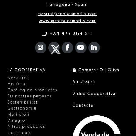
Tarragona · Spain
mestral@coopcambrils.com
www.mestralcambrils.com
+34 977 369 511
INSTAGRAM
TWITTER
FACEBOOK F
YOUTUBE
FA LINKEDIN I
LA COOPERATIVA
Comprar Oli Oliva
Nosaltres
Almàssera
Història
Catàleg de productes
Vídeo Cooperativa
Els nostres pagesos
Sostenibilitat
Contacte
Gastronomia
Molí d'oli
Vinagre
Altres productes
Certificats