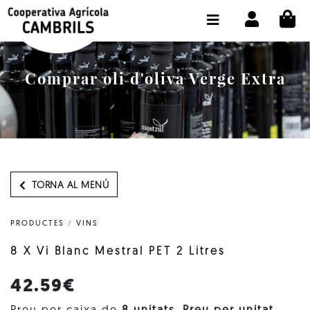
CI
BOTIGA COMPRA ONLINE
LA COOPERATIVA
Comprar oli d'oliva Verge Extra
OLEOTOUR
PRODUCTES
ALMÀSSERA
EL NOSTRE OLI
TORNA AL MENÚ
CONTACTE
PRODUCTES
/
VINS
SELECCIONAR IDIOMA:
CAT
8 X Vi Blanc Mestral PET 2 Litres
42.59€