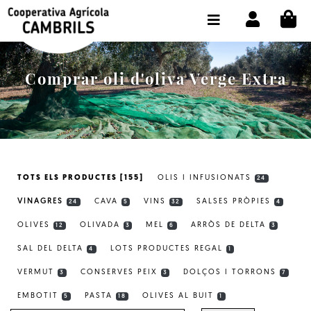
CI
BOTIGA COMPRA ONLINE
LA COOPERATIVA
Comprar oli d'oliva Verge Extra
OLEOTOUR
PRODUCTES
ALMÀSSERA
TOTS ELS PRODUCTES [155]
OLIS I INFUSIONATS
24
EL NOSTRE OLI
VINAGRES
CAVA
VINS
SALSES PRÒPIES
24
5
32
4
CONTACTE
OLIVES
OLIVADA
MEL
ARRÒS DE DELTA
12
3
6
3
SAL DEL DELTA
LOTS PRODUCTES REGAL
SELECCIONAR IDIOMA:
CAT
4
1
VERMUT
CONSERVES PEIX
DOLÇOS I TORRONS
3
3
7
EMBOTIT
PASTA
OLIVES AL BUIT
5
18
1