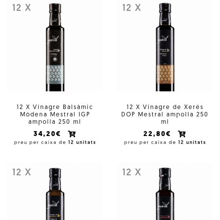
12 X
12 X
12 X Vinagre Balsàmic
12 X Vinagre de Xerés
Mòdena Mestral IGP
DOP Mestral ampolla 250
ampolla 250 ml
ml
34,20€
22,80€
preu per caixa de
12 unitats
preu per caixa de
12 unitats
12 X
12 X