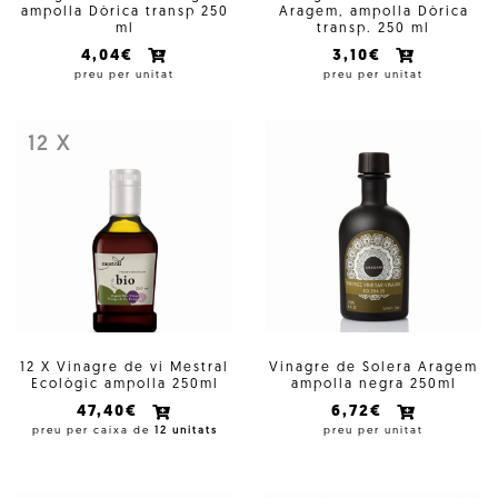
ampolla Dòrica transp 250
Aragem, ampolla Dòrica
ml
transp. 250 ml
4,04€
3,10€
preu per unitat
preu per unitat
12 X
12 X Vinagre de vi Mestral
Vinagre de Solera Aragem
Ecològic ampolla 250ml
ampolla negra 250ml
47,40€
6,72€
preu per caixa de
12 unitats
preu per unitat