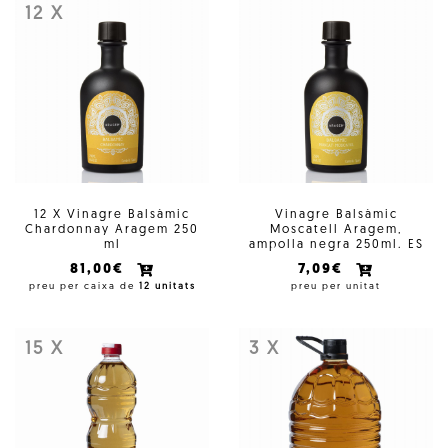
12 X
12 X Vinagre Balsàmic
Vinagre Balsàmic
Chardonnay Aragem 250
Moscatell Aragem,
ml
ampolla negra 250ml. ES
81,00€
7,09€
preu per caixa de
12 unitats
preu per unitat
15 X
3 X