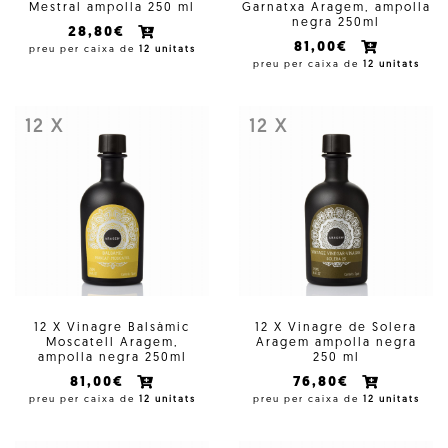
Mestral ampolla 250 ml
Garnatxa Aragem, ampolla
negra 250ml
28,80€
81,00€
preu per caixa de
12 unitats
preu per caixa de
12 unitats
12 X
12 X
12 X Vinagre Balsàmic
12 X Vinagre de Solera
Moscatell Aragem,
Aragem ampolla negra
ampolla negra 250ml
250 ml
81,00€
76,80€
preu per caixa de
12 unitats
preu per caixa de
12 unitats