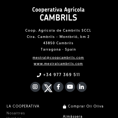
Coop. Agrícola de Cambrils SCCL
Ctra. Cambrils - Montbrió, km 2
43850 Cambrils
Tarragona · Spain
mestral@coopcambrils.com
www.mestralcambrils.com
+34 977 369 511
INSTAGRAM
TWITTER
FACEBOOK F
YOUTUBE
FA LINKEDIN I
LA COOPERATIVA
Comprar Oli Oliva
Nosaltres
Almàssera