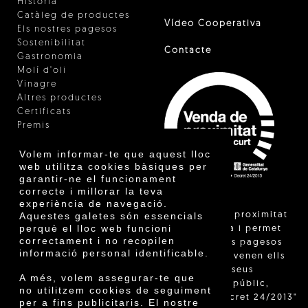
Història
Catàleg de productes
Vídeo Cooperativa
Els nostres pagesos
Sostenibilitat
Contacte
Gastronomia
Molí d'oli
Vinagre
Altres productes
Certificats
Premis
Innovació
Volem informar-te que aquest lloc
web utilitza cookies bàsiques per
garantir-ne el funcionament
correcte i millorar la teva
experiència de navegació.
"La venda de proximitat
Aquestes galetes són essencials
perquè el lloc web funcioni
està regulada i permet
correctament i no recopilen
identificar els pagesos
informació personal identificable.
catalans que venen ells
mateixos els seus
A més, volem assegurar-te que
productes al públic,
no utilitzem cookies de seguiment
segons el Decret 24/2013"
per a fins publicitaris. El nostre