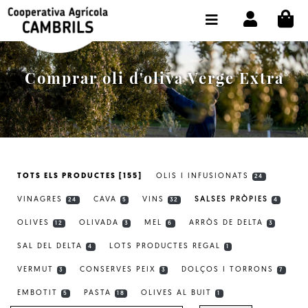
CI
BOTIGA COMPRA ONLINE
LA COOPERATIVA
Comprar oli d'oliva Verge Extra
OLEOTOUR
PRODUCTES
ALMÀSSERA
TOTS ELS PRODUCTES [155]
OLIS I INFUSIONATS
24
EL NOSTRE OLI
VINAGRES
CAVA
VINS
SALSES PRÒPIES
24
5
32
4
CONTACTE
OLIVES
OLIVADA
MEL
ARRÒS DE DELTA
12
3
6
3
SAL DEL DELTA
LOTS PRODUCTES REGAL
SELECCIONAR IDIOMA:
CAT
4
1
VERMUT
CONSERVES PEIX
DOLÇOS I TORRONS
3
3
7
EMBOTIT
PASTA
OLIVES AL BUIT
5
18
1