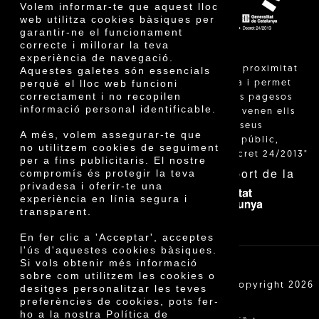
Volem informar-te que aquest lloc
web utilitza cookies bàsiques per
garantir-ne el funcionament
correcte i millorar la teva
experiència de navegació.
"La venda de proximitat
Aquestes galetes són essencials
perquè el lloc web funcioni
està regulada i permet
correctament i no recopilen
identificar els pagesos
informació personal identificable.
catalans que venen ells
mateixos els seus
A més, volem assegurar-te que
productes al públic,
no utilitzem cookies de seguiment
segons el Decret 24/2013"
per a fins publicitaris. El nostre
Amb el suport de la
compromís és protegir la teva
privadesa i oferir-te una
experiència en línia segura i
transparent.
En fer clic a 'Acceptar', acceptes
l'ús d'aquestes cookies bàsiques.
Si vols obtenir més informació
sobre com utilitzem les cookies o
Cooperativa Agrícola de Cambrils SCCL | Copyright 2026
desitges personalitzar les teves
©
preferències de cookies, pots fer-
ho a la nostra Política de