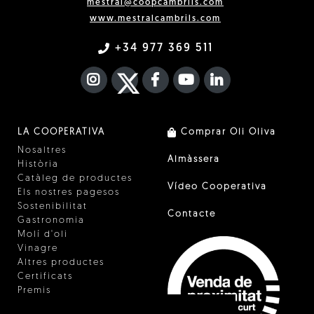
mestral@coopcambrils.com
www.mestralcambrils.com
+34 977 369 511
INSTAGRAM
TWITTER
FACEBOOK F
YOUTUBE
FA LINKEDIN I
LA COOPERATIVA
Comprar Oli Oliva
Nosaltres
Almàssera
Història
Catàleg de productes
Vídeo Cooperativa
Els nostres pagesos
Sostenibilitat
Contacte
Gastronomia
Molí d'oli
Vinagre
Altres productes
Certificats
Premis
Innovació