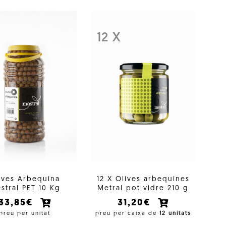
12 X
ives Arbequina
12 X Olives arbequines
stral PET 10 Kg
Metral pot vidre 210 g
33,85€
31,20€
preu per unitat
preu per caixa de
12 unitats