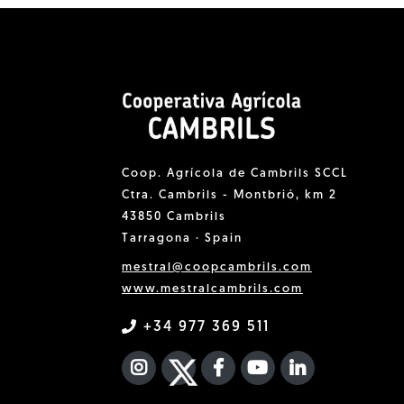
Coop. Agrícola de Cambrils SCCL
Ctra. Cambrils - Montbrió, km 2
43850 Cambrils
Tarragona · Spain
mestral@coopcambrils.com
www.mestralcambrils.com
+34 977 369 511
INSTAGRAM
TWITTER
FACEBOOK F
YOUTUBE
FA LINKEDIN