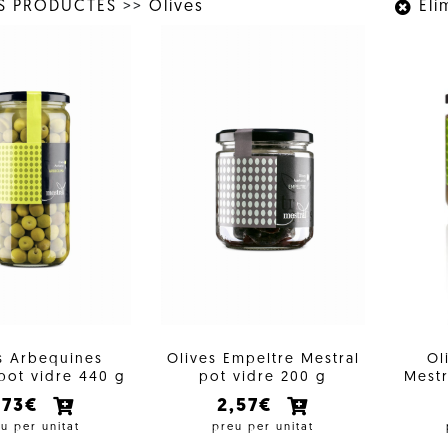
LS PRODUCTES
>>
Olives
Elim
s Arbequines
Olives Empeltre Mestral
Ol
pot vidre 440 g
pot vidre 200 g
Mestr
,73€
2,57€
u per unitat
preu per unitat