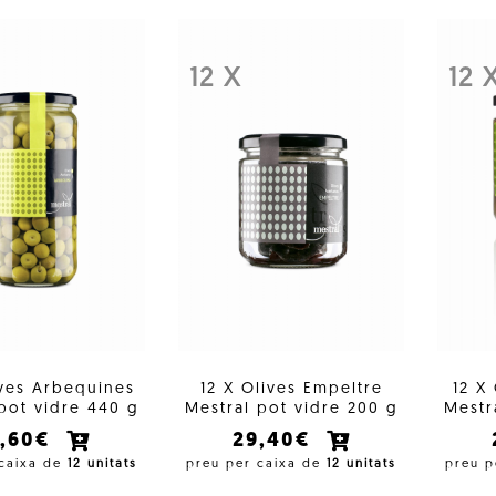
12 X
12 
ives Arbequines
12 X Olives Empeltre
12 X
pot vidre 440 g
Mestral pot vidre 200 g
Mestr
2,60€
29,40€
 caixa de
12 unitats
preu per caixa de
12 unitats
preu p