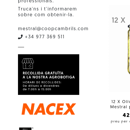
professionals.
Truca'ns i t'informarem
sobre com obtenir-la.
12 X
mestral@coopcambrils.com
+34 977 369 511
12 X Ol
Mestral 
4
preu per