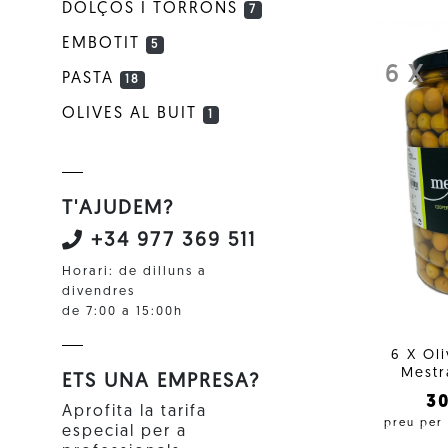
DOLÇOS I TORRONS
7
EMBOTIT
5
6 X
PASTA
18
OLIVES AL BUIT
1
T'AJUDEM?
+34 977 369 511
Horari: de dilluns a
divendres
de 7:00 a 15:00h
6 X Ol
Mestr
ETS UNA EMPRESA?
3
Aprofita la tarifa
preu per
especial per a