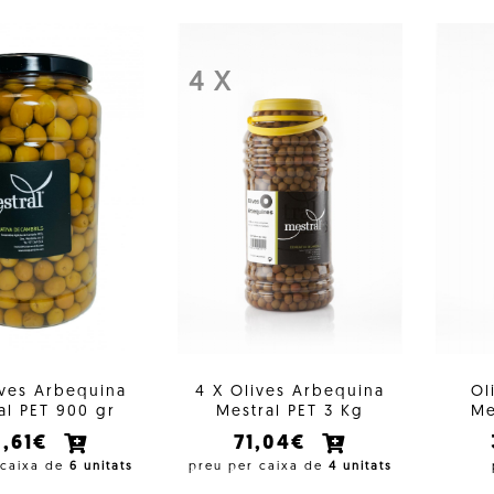
4 X
ives Arbequina
4 X Olives Arbequina
Ol
al PET 900 gr
Mestral PET 3 Kg
Me
0,61€
71,04€
 caixa de
6 unitats
preu per caixa de
4 unitats