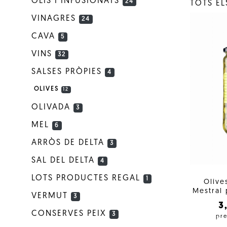
OLIS I INFUSIONATS
24
TOTS E
VINAGRES
24
CAVA
5
VINS
32
SALSES PRÒPIES
4
OLIVES
12
OLIVADA
3
MEL
6
ARRÒS DE DELTA
3
SAL DEL DELTA
4
LOTS PRODUCTES REGAL
1
Olive
Mestral 
VERMUT
3
3
CONSERVES PEIX
3
pre