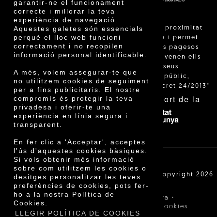
garantir-ne el funcionament
correcte i millorar la teva
experiència de navegació.
"La venda de proximitat
Aquestes galetes són essencials
perquè el lloc web funcioni
està regulada i permet
correctament i no recopilen
identificar els pagesos
informació personal identificable.
catalans que venen ells
mateixos els seus
A més, volem assegurar-te que
productes al públic,
no utilitzem cookies de seguiment
segons el Decret 24/2013"
per a fins publicitaris. El nostre
Amb el suport de la
compromís és protegir la teva
privadesa i oferir-te una
experiència en línia segura i
transparent.
En fer clic a 'Acceptar', acceptes
l'ús d'aquestes cookies bàsiques.
Si vols obtenir més informació
sobre com utilitzem les cookies o
Cooperativa Agrícola de Cambrils SCCL | Copyright 2026
desitges personalitzar les teves
©
preferències de cookies, pots fer-
ho a la nostra Política de
·
·
Avís legal
Condicions de compra
Cookies.
·
Política de privacitat
Política de cookies
LLEGIR POLÍTICA DE COOKIES