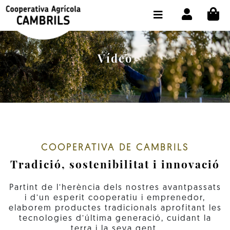
CI
BOTIGA COMPRA ONLINE
LA COOPERATIVA
Vídeo
OLEOTOUR
PRODUCTES
ALMÀSSERA
EL NOSTRE OLI
COOPERATIVA DE CAMBRILS
Tradició, sostenibilitat i innovació
CONTACTE
SELECCIONAR IDIOMA:
CAT
Partint de l’herència dels nostres avantpassats
i d’un esperit cooperatiu i emprenedor,
elaborem productes tradicionals aprofitant les
tecnologies d’última generació, cuidant la
terra i la seva gent.