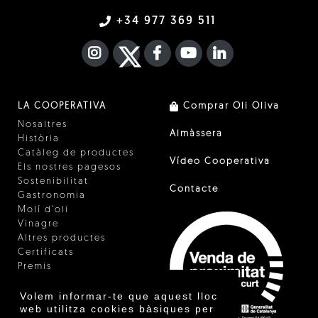
+34 977 369 511
INSTAGRAM
TWITTER
FACEBOOK F
YOUTUBE
FA LINKEDIN I
LA COOPERATIVA
Comprar Oli Oliva
Nosaltres
Almàssera
Història
Catàleg de productes
Vídeo Cooperativa
Els nostres pagesos
Sostenibilitat
Contacte
Gastronomia
Molí d'oli
Vinagre
Altres productes
Certificats
Premis
Innovació
Volem informar-te que aquest lloc
web utilitza cookies bàsiques per