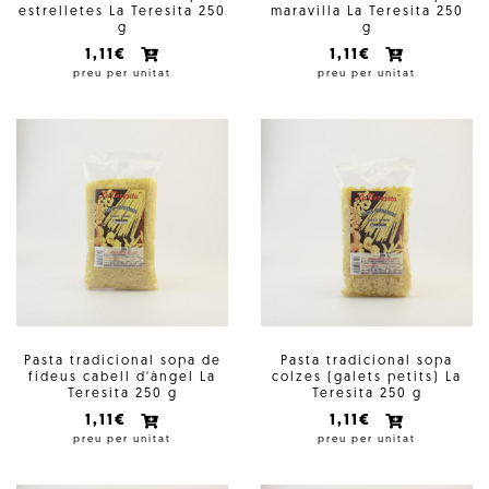
estrelletes La Teresita 250
maravilla La Teresita 250
g
g
1,11€
1,11€
preu per unitat
preu per unitat
Pasta tradicional sopa de
Pasta tradicional sopa
fideus cabell d'àngel La
colzes (galets petits) La
Teresita 250 g
Teresita 250 g
1,11€
1,11€
preu per unitat
preu per unitat