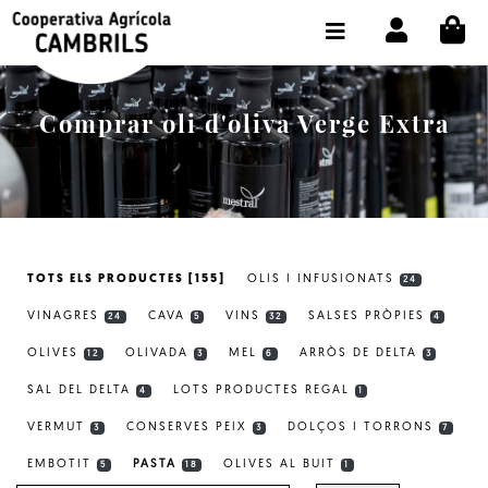
CI
BOTIGA COMPRA ONLINE
LA COOPERATIVA
Comprar oli d'oliva Verge Extra
OLEOTOUR
PRODUCTES
ALMÀSSERA
TOTS ELS PRODUCTES [155]
OLIS I INFUSIONATS
24
EL NOSTRE OLI
VINAGRES
CAVA
VINS
SALSES PRÒPIES
24
5
32
4
CONTACTE
OLIVES
OLIVADA
MEL
ARRÒS DE DELTA
12
3
6
3
SAL DEL DELTA
LOTS PRODUCTES REGAL
SELECCIONAR IDIOMA:
CAT
4
1
VERMUT
CONSERVES PEIX
DOLÇOS I TORRONS
3
3
7
EMBOTIT
PASTA
OLIVES AL BUIT
5
18
1