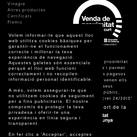
Vinagre
Altres productes
Certificats
Premis
Innovació
Volem informar-te que aquest lloc
web utilitza cookies bàsiques per
garantir-ne el funcionament
correcte i millorar la teva
experiència de navegació.
"La venda de proximitat
Aquestes galetes són essencials
perquè el lloc web funcioni
està regulada i permet
correctament i no recopilen
identificar els pagesos
informació personal identificable.
catalans que venen ells
mateixos els seus
A més, volem assegurar-te que
productes al públic,
no utilitzem cookies de seguiment
segons el Decret 24/2013"
per a fins publicitaris. El nostre
Amb el suport de la
compromís és protegir la teva
privadesa i oferir-te una
experiència en línia segura i
transparent.
En fer clic a 'Acceptar', acceptes