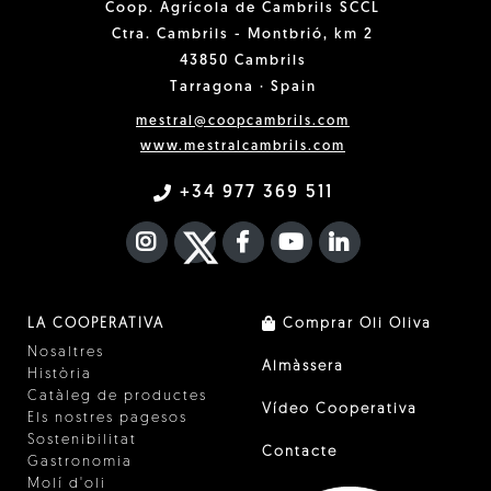
Coop. Agrícola de Cambrils SCCL
Ctra. Cambrils - Montbrió, km 2
43850 Cambrils
Tarragona · Spain
mestral@coopcambrils.com
www.mestralcambrils.com
+34 977 369 511
INSTAGRAM
TWITTER
FACEBOOK F
YOUTUBE
FA LINKEDIN I
LA COOPERATIVA
Comprar Oli Oliva
Nosaltres
Almàssera
Història
Catàleg de productes
Vídeo Cooperativa
Els nostres pagesos
Sostenibilitat
Contacte
Gastronomia
Molí d'oli