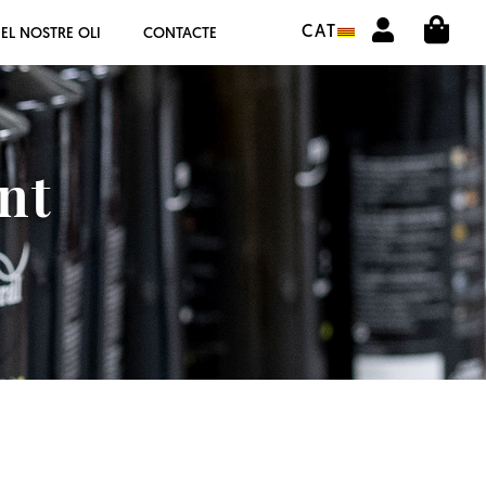
CIS
BOTIGA COMPRA ONLINE
CAT
EL NOSTRE OLI
CONTACTE
LA COOPERATIVA
OLEOTOUR
nt
PRODUCTES
ALMÀSSERA
EL NOSTRE OLI
CONTACTE
SELECCIONAR IDIOMA:
CAT