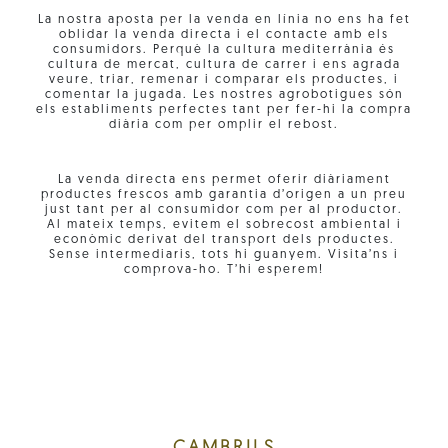
La nostra aposta per la venda en línia no ens ha fet
oblidar la venda directa i el contacte amb els
consumidors. Perquè la cultura mediterrània és
cultura de mercat, cultura de carrer i ens agrada
veure, triar, remenar i comparar els productes, i
comentar la jugada. Les nostres agrobotigues són
els establiments perfectes tant per fer-hi la compra
diària com per omplir el rebost.
La venda directa ens permet oferir diàriament
productes frescos amb garantia d’origen a un preu
just tant per al consumidor com per al productor.
Al mateix temps, evitem el sobrecost ambiental i
econòmic derivat del transport dels productes.
Sense intermediaris, tots hi guanyem. Visita’ns i
comprova-ho. T’hi esperem!