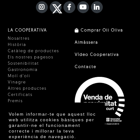
INSTAGRAM
TWITTER
FACEBOOK F
YOUTUBE
FA LINKEDIN I
LA COOPERATIVA
Comprar Oli Oliva
Nosaltres
Almàssera
Història
Catàleg de productes
Vídeo Cooperativa
Els nostres pagesos
Sostenibilitat
Contacte
Gastronomia
Molí d'oli
Vinagre
Altres productes
Certificats
Premis
Innovació
Volem informar-te que aquest lloc
web utilitza cookies bàsiques per
garantir-ne el funcionament
correcte i millorar la teva
experiència de navegació.