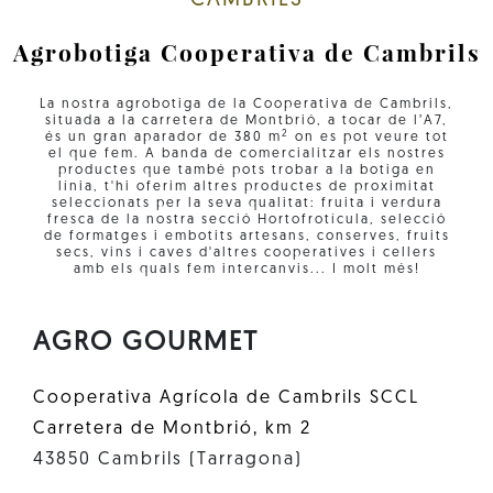
CAMBRILS
Agrobotiga Cooperativa de Cambrils
La nostra agrobotiga de la Cooperativa de Cambrils,
situada a la carretera de Montbrió, a tocar de l’A7,
2
és un gran aparador de 380 m
on es pot veure tot
el que fem. A banda de comercialitzar els nostres
productes que també pots trobar a la botiga en
línia, t'hi oferim altres productes de proximitat
seleccionats per la seva qualitat: fruita i verdura
fresca de la nostra secció Hortofrotícula, selecció
de formatges i embotits artesans, conserves, fruits
secs, vins i caves d'altres cooperatives i cellers
amb els quals fem intercanvis... I molt més!
AGRO GOURMET
Cooperativa Agrícola de Cambrils SCCL
Carretera de Montbrió, km 2
43850 Cambrils (Tarragona)