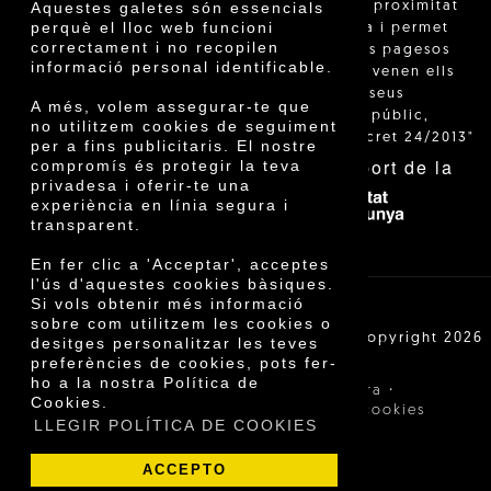
"La venda de proximitat
Aquestes galetes són essencials
perquè el lloc web funcioni
està regulada i permet
correctament i no recopilen
identificar els pagesos
informació personal identificable.
catalans que venen ells
mateixos els seus
A més, volem assegurar-te que
productes al públic,
no utilitzem cookies de seguiment
segons el Decret 24/2013"
per a fins publicitaris. El nostre
Amb el suport de la
compromís és protegir la teva
privadesa i oferir-te una
experiència en línia segura i
transparent.
En fer clic a 'Acceptar', acceptes
l'ús d'aquestes cookies bàsiques.
Si vols obtenir més informació
sobre com utilitzem les cookies o
Cooperativa Agrícola de Cambrils SCCL | Copyright 2026
desitges personalitzar les teves
©
preferències de cookies, pots fer-
ho a la nostra Política de
·
·
Avís legal
Condicions de compra
Cookies.
·
Política de privacitat
Política de cookies
LLEGIR POLÍTICA DE COOKIES
ACCEPTO