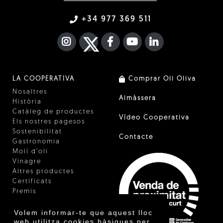
+34 977 369 511
INSTAGRAM
TWITTER
FACEBOOK F
YOUTUBE
FA LINKEDIN I
LA COOPERATIVA
Comprar Oli Oliva
Nosaltres
Almàssera
Història
Catàleg de productes
Vídeo Cooperativa
Els nostres pagesos
Sostenibilitat
Contacte
Gastronomia
Molí d'oli
Vinagre
Altres productes
Certificats
Premis
Innovació
Volem informar-te que aquest lloc
web utilitza cookies bàsiques per