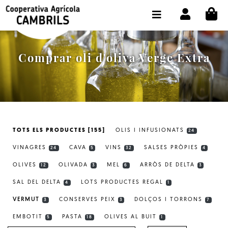
CI
BOTIGA COMPRA ONLINE
LA COOPERATIVA
Comprar oli d'oliva Verge Extra
OLEOTOUR
PRODUCTES
ALMÀSSERA
TOTS ELS PRODUCTES [155]
OLIS I INFUSIONATS
24
EL NOSTRE OLI
VINAGRES
CAVA
VINS
SALSES PRÒPIES
24
5
32
4
CONTACTE
OLIVES
OLIVADA
MEL
ARRÒS DE DELTA
12
3
6
3
SAL DEL DELTA
LOTS PRODUCTES REGAL
SELECCIONAR IDIOMA:
CAT
4
1
VERMUT
CONSERVES PEIX
DOLÇOS I TORRONS
3
3
7
EMBOTIT
PASTA
OLIVES AL BUIT
5
18
1