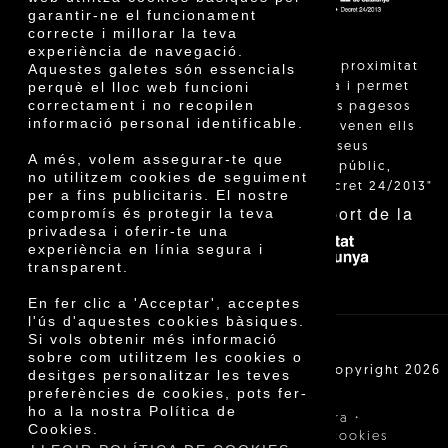
garantir-ne el funcionament
correcte i millorar la teva
experiència de navegació.
"La venda de proximitat
Aquestes galetes són essencials
perquè el lloc web funcioni
està regulada i permet
correctament i no recopilen
identificar els pagesos
informació personal identificable.
catalans que venen ells
mateixos els seus
A més, volem assegurar-te que
productes al públic,
no utilitzem cookies de seguiment
segons el Decret 24/2013"
per a fins publicitaris. El nostre
Amb el suport de la
compromís és protegir la teva
privadesa i oferir-te una
experiència en línia segura i
transparent.
En fer clic a 'Acceptar', acceptes
l'ús d'aquestes cookies bàsiques.
Si vols obtenir més informació
sobre com utilitzem les cookies o
Cooperativa Agrícola de Cambrils SCCL | Copyright 2026
desitges personalitzar les teves
©
preferències de cookies, pots fer-
ho a la nostra Política de
·
·
Avís legal
Condicions de compra
Cookies.
·
Política de privacitat
Política de cookies