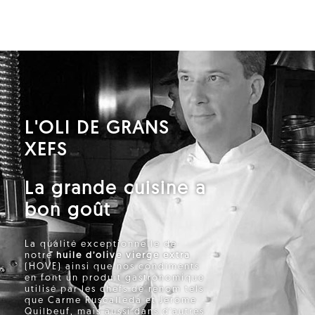
L'OLI DE GRANS
XEFS
La grande cuisine a
bon goût
La qualité exceptionnelle de
notre
huile d’olive vierge extra
(HOVE) ainsi que nos condiments
en font un produit gastronomique
utilisé par les chefs de renom tels
que Carme Ruscalleda et Jérôme
Quilbeuf, mais aussi dans d’autres