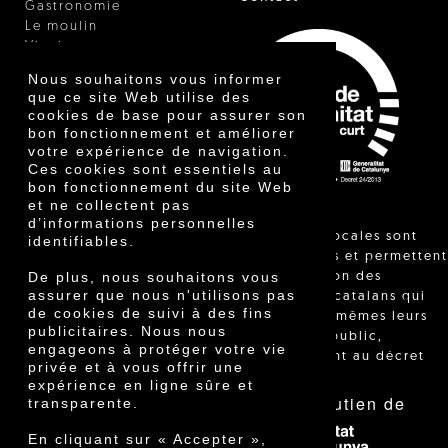
Gastronomie
Le moulin
Vinaigre
Autres produits
Nous souhaitons vous informer
Certificats
que ce site Web utilise des
Prix
cookies de base pour assurer son
Innovation
bon fonctionnement et améliorer
votre expérience de navigation.
Ces cookies sont essentiels au
bon fonctionnement du site Web
et ne collectent pas
d’informations personnelles
"Les ventes locales sont
identifiables.
réglementées et permettent
De plus, nous souhaitons vous
l'identification des
assurer que nous n'utilisons pas
agriculteurs catalans qui
de cookies de suivi à des fins
vendent eux-mêmes leurs
publicitaires. Nous nous
produits au public,
engageons à protéger votre vie
conformément au décret
privée et à vous offrir une
24/2013."
expérience en ligne sûre et
Avec le soutien de
transparente.
En cliquant sur « Accepter »,