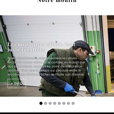
Les meilleures olives, tout
juste récoltées
Nous sélectionnons soigneusement les olives
récoltées le jour même et apportées au moulin par
nos oléiculteurs, toujours au point de maturation
optimal. Pour que le temps qui s’écoule entre la
récolte des
olives
et l’achat de l’huile soit minimal.
+ INFO