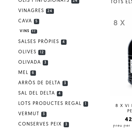
OLIS I INFUSIONATS
24
TOTS E
VINAGRES
24
CAVA
5
8 X
VINS
32
SALSES PRÒPIES
4
OLIVES
12
OLIVADA
3
MEL
6
ARRÒS DE DELTA
3
SAL DEL DELTA
4
LOTS PRODUCTES REGAL
1
8 X Vi
PE
VERMUT
3
4
CONSERVES PEIX
3
preu per