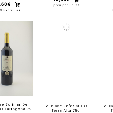
16,55€
2,60€
preu per unitat
u per unitat
re Solimar De
Vi Blanc Reforjat DO
Vi N
DO Tarragona 75
Terra Alta 75cl
T