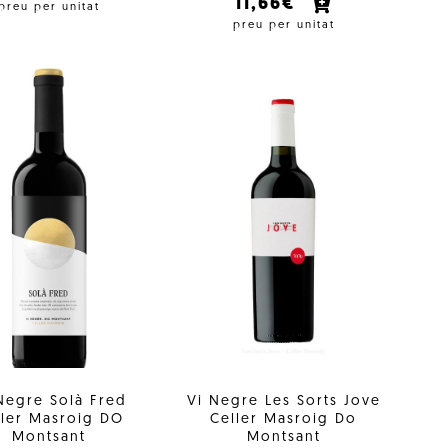
11,66€
preu per unitat
preu per unitat
Negre Solà Fred
Vi Negre Les Sorts Jove
ller Masroig DO
Celler Masroig Do
Montsant
Montsant