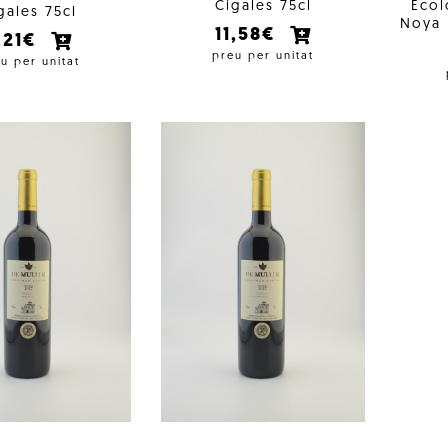
Cigales 75cl
Ecol
gales 75cl
Noya 
11,58€
,21€
preu per unitat
u per unitat