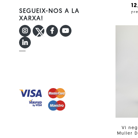
1
SEGUEIX-NOS A LA
pre
XARXA!
INSTAGRAM
TWITTER
FACEBOOK F
YOUTUBE
LINKEDIN IN
Vi neg
Muller 