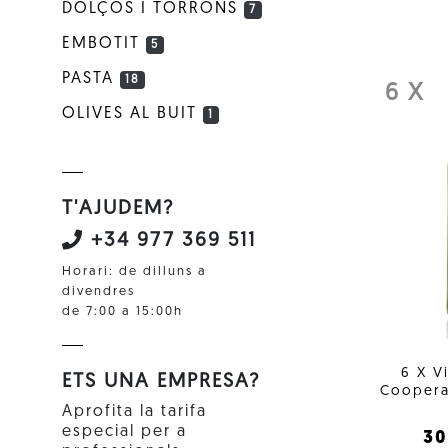
DOLÇOS I TORRONS
7
EMBOTIT
5
PASTA
18
6 X
OLIVES AL BUIT
1
T'AJUDEM?
+34 977 369 511
Horari: de dilluns a
divendres
de 7:00 a 15:00h
6 X V
ETS UNA EMPRESA?
Coopera
Aprofita la tarifa
especial per a
3