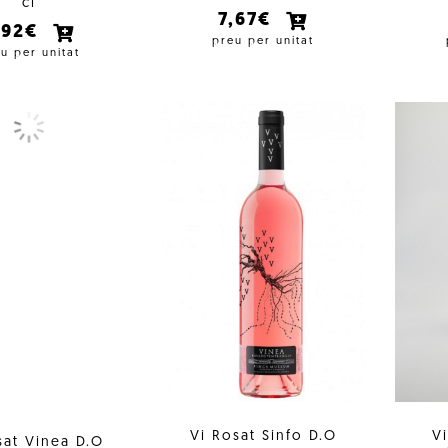
cl
7,67€
,92€
preu per unitat
u per unitat
Vi Rosat Sinfo D.O
V
sat Vinea D.O