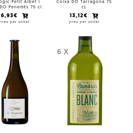
ògic Petit Albet i
Coixa DO Tarragona 75
DO Penedès 75 cl.
cL
6,93€
13,12€
preu per unitat
preu per unitat
6 X