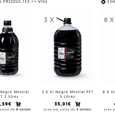
LS PRODUCTES
>>
Vins
Elim
3 X
8 X
 Negre Mestral
3 X Vi Negre Mestral PET
8 X V
T 2 litres
5 Litres
2,59€
35,01€
 caixa de
8 unitats
preu per caixa de
3 unitats
preu 