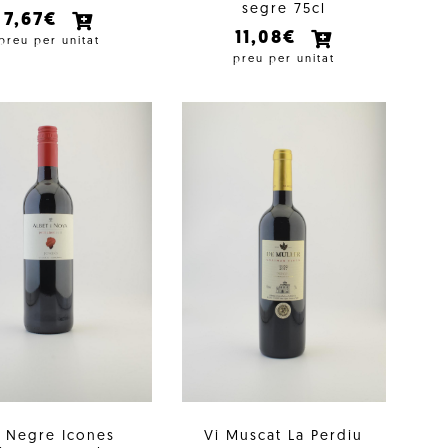
segre 75cl
7,67€
11,08€
preu per unitat
preu per unitat
i Negre Icones
Vi Muscat La Perdiu