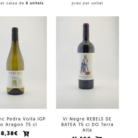
per caixa de
6 unitats
preu per unitat
anc Pedra Volta IGP
Vi Negre REBELS DE
jo Aragon 75 cl
BATEA 75 cl DO Terra
Alta
8,38€