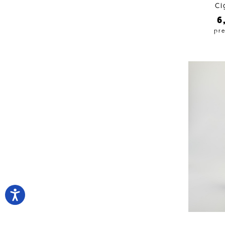
Ci
6
pre