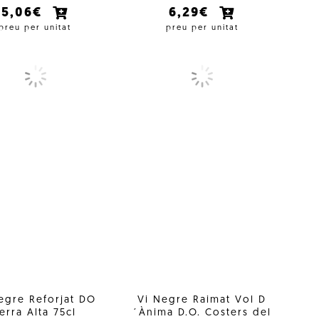
5,06€
6,29€
preu per unitat
preu per unitat
egre Reforjat DO
Vi Negre Raimat Vol D
erra Alta 75cl
´Ànima D.O. Costers del