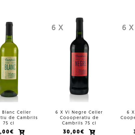
6 X
6 X
i Blanc Celler
6 X Vi Negre Celler
6 X
tiu de Cambrils
Coooperatiu de
Coope
75 cl
Cambrils 75 cl
0,00€
30,00€