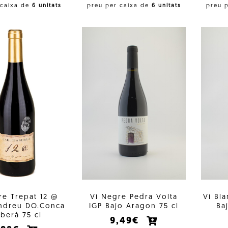
 caixa de
6 unitats
preu per caixa de
6 unitats
preu 
re Trepat 12 @
Vi Negre Pedra Volta
Vi Bl
Andreu DO.Conca
IGP Bajo Aragon 75 cl
Ba
berà 75 cl
9,49€