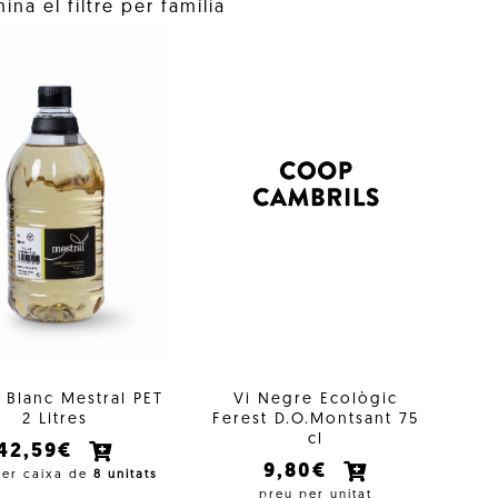
ina el filtre per família
i Blanc Mestral PET
Vi Negre Ecològic
2 Litres
Ferest D.O.Montsant 75
cl
42,59€
9,80€
per caixa de
8 unitats
preu per unitat