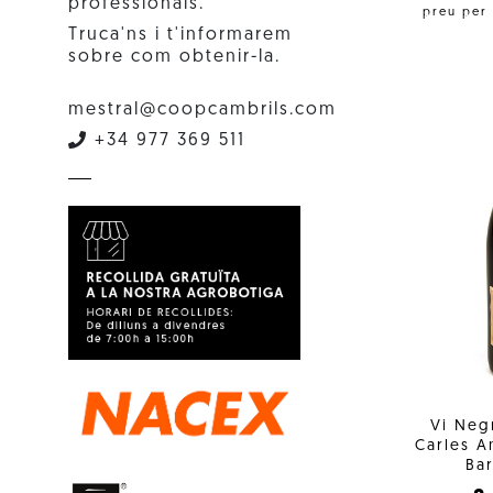
professionals.
preu per
Truca'ns i t'informarem
sobre com obtenir-la.
mestral@coopcambrils.com
+34 977 369 511
Vi Neg
Carles 
Bar