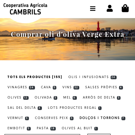
CI
BOTIGA COMPRA ONLINE
LA COOPERATIVA
Comprar oli d'oliva Verge Extra
OLEOTOUR
PRODUCTES
ALMÀSSERA
TOTS ELS PRODUCTES [155]
OLIS I INFUSIONATS
24
EL NOSTRE OLI
VINAGRES
CAVA
VINS
SALSES PRÒPIES
24
5
32
4
CONTACTE
OLIVES
OLIVADA
MEL
ARRÒS DE DELTA
12
3
6
3
SAL DEL DELTA
LOTS PRODUCTES REGAL
SELECCIONAR IDIOMA:
CAT
4
1
VERMUT
CONSERVES PEIX
DOLÇOS I TORRONS
3
3
7
EMBOTIT
PASTA
OLIVES AL BUIT
5
18
1