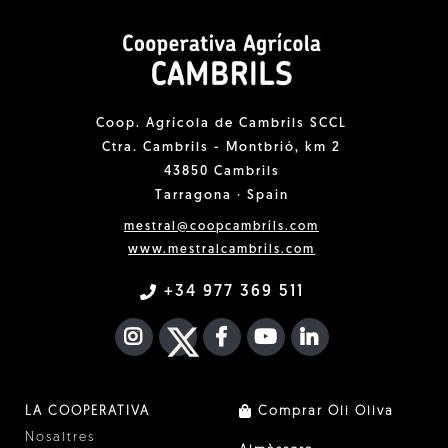
Coop. Agrícola de Cambrils SCCL
Ctra. Cambrils - Montbrió, km 2
43850 Cambrils
Tarragona · Spain
mestral@coopcambrils.com
www.mestralcambrils.com
+34 977 369 511
INSTAGRAM
TWITTER
FACEBOOK F
YOUTUBE
FA LINKEDIN I
LA COOPERATIVA
Comprar Oli Oliva
Nosaltres