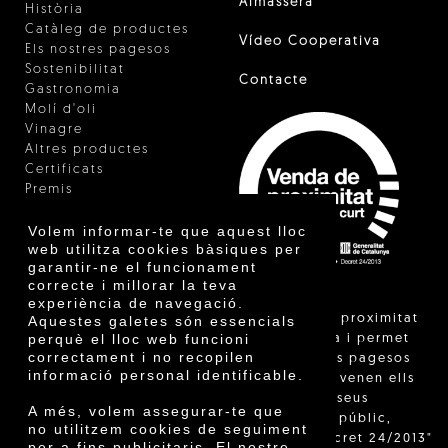
Almàssera
Història
Catàleg de productes
Vídeo Cooperativa
Els nostres pagesos
Sostenibilitat
Contacte
Gastronomia
Molí d'oli
Vinagre
Altres productes
Certificats
Premis
Innovació
Volem informar-te que aquest lloc
web utilitza cookies bàsiques per
garantir-ne el funcionament
correcte i millorar la teva
experiència de navegació.
"La venda de proximitat
Aquestes galetes són essencials
perquè el lloc web funcioni
està regulada i permet
correctament i no recopilen
identificar els pagesos
informació personal identificable.
catalans que venen ells
mateixos els seus
A més, volem assegurar-te que
productes al públic,
no utilitzem cookies de seguiment
segons el Decret 24/2013"
per a fins publicitaris. El nostre