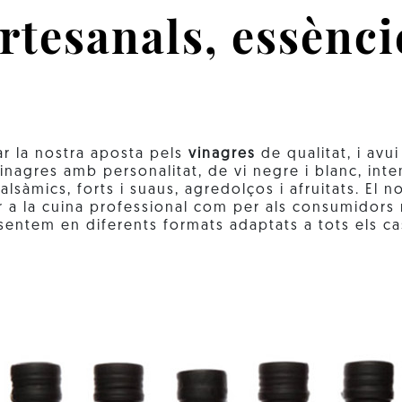
rtesanals, essènci
ar la nostra aposta pels
vinagres
de qualitat, i avu
inagres amb personalitat, de vi negre i blanc, inten
lsàmics, forts i suaus, agredolços i afruitats. El n
r a la cuina professional com per als consumidors 
sentem en diferents formats adaptats a tots els ca