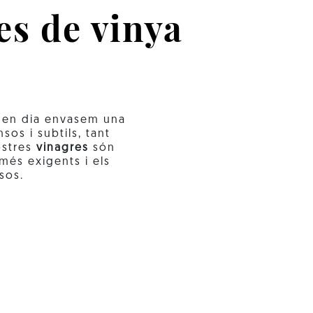
es de vinya
i en dia envasem una
sos i subtils, tant
ostres
vinagres
són
més exigents i els
sos.