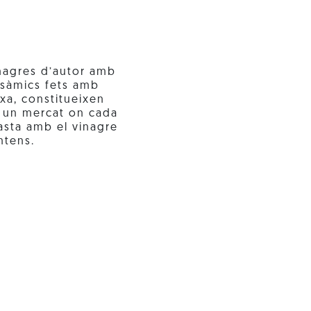
inagres d’autor amb
sàmics fets amb
txa, constitueixen
n un mercat on cada
asta amb el vinagre
ntens.