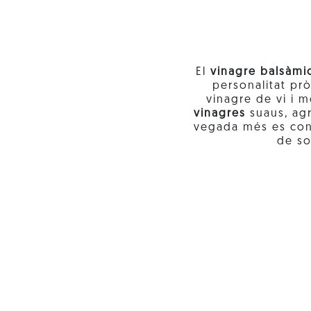
El
vinagre balsàmi
personalitat pro
vinagre de vi i m
vinagres
suaus, agr
vegada més es con
de so