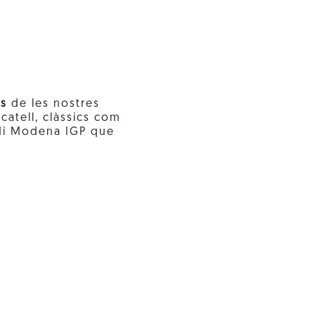
es
de les nostres
tell, clàssics com
 di Modena IGP que