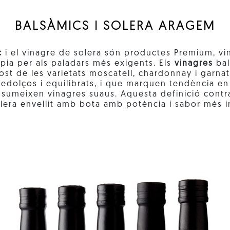
BALSÀMICS I SOLERA ARAGEM
c
i el vinagre de solera són productes Premium, v
̀pia per als paladars més exigents. Els
vinagres
bal
ost de les varietats moscatell, chardonnay i garna
edolços i equilibrats, i que marquen tendència e
sumeixen vinagres suaus. Aquesta definició contr
lera envellit amb bota amb potència i sabor més i