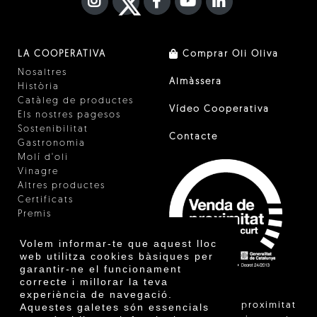
INSTAGRAM
TWITTER
FACEBOOK F
YOUTUBE
FA LINKEDIN I
LA COOPERATIVA
Comprar Oli Oliva
Nosaltres
Almàssera
Història
Catàleg de productes
Vídeo Cooperativa
Els nostres pagesos
Sostenibilitat
Contacte
Gastronomia
Molí d'oli
Vinagre
Altres productes
Certificats
Premis
Innovació
Volem informar-te que aquest lloc
web utilitza cookies bàsiques per
garantir-ne el funcionament
correcte i millorar la teva
experiència de navegació.
"La venda de proximitat
Aquestes galetes són essencials