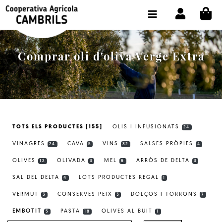
CI
BOTIGA COMPRA ONLINE
LA COOPERATIVA
Comprar oli d'oliva Verge Extra
OLEOTOUR
PRODUCTES
ALMÀSSERA
TOTS ELS PRODUCTES [155]
OLIS I INFUSIONATS
24
EL NOSTRE OLI
VINAGRES
CAVA
VINS
SALSES PRÒPIES
24
5
32
4
CONTACTE
OLIVES
OLIVADA
MEL
ARRÒS DE DELTA
12
3
6
3
SAL DEL DELTA
LOTS PRODUCTES REGAL
SELECCIONAR IDIOMA:
CAT
4
1
VERMUT
CONSERVES PEIX
DOLÇOS I TORRONS
3
3
7
EMBOTIT
PASTA
OLIVES AL BUIT
5
18
1