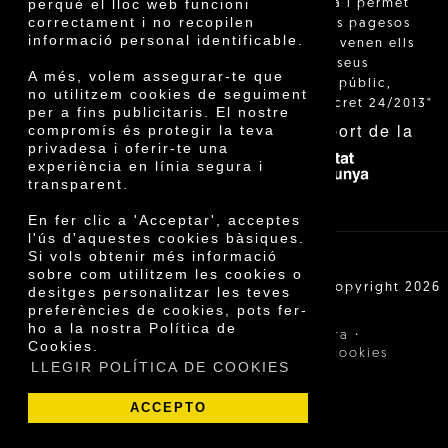
perquè el lloc web funcioni
està regulada i permet
correctament i no recopilen
identificar els pagesos
informació personal identificable.
catalans que venen ells
mateixos els seus
A més, volem assegurar-te que
productes al públic,
no utilitzem cookies de seguiment
segons el Decret 24/2013"
per a fins publicitaris. El nostre
Amb el suport de la
compromís és protegir la teva
privadesa i oferir-te una
experiència en línia segura i
transparent.
En fer clic a 'Acceptar', acceptes
l'ús d'aquestes cookies bàsiques.
Si vols obtenir més informació
sobre com utilitzem les cookies o
Cooperativa Agrícola de Cambrils SCCL | Copyright 2026
desitges personalitzar les teves
©
preferències de cookies, pots fer-
ho a la nostra Política de
·
·
Avís legal
Condicions de compra
Cookies.
·
Política de privacitat
Política de cookies
LLEGIR POLÍTICA DE COOKIES
ACCEPTO