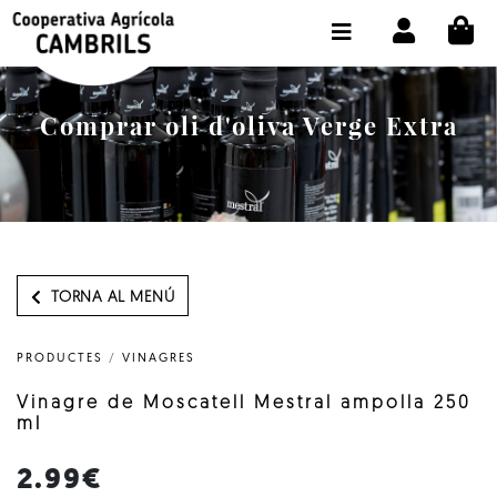
CI
BOTIGA COMPRA ONLINE
LA COOPERATIVA
Comprar oli d'oliva Verge Extra
OLEOTOUR
PRODUCTES
ALMÀSSERA
EL NOSTRE OLI
TORNA AL MENÚ
CONTACTE
PRODUCTES
/
VINAGRES
SELECCIONAR IDIOMA:
CAT
Vinagre de Moscatell Mestral ampolla 250
ml
2.99€