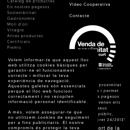
Catàleg de productes
Vídeo Cooperativa
Els nostres pagesos
Sostenibilitat
Contacte
Gastronomia
Molí d'oli
Vinagre
Altres productes
Certificats
Premis
Innovació
Volem informar-te que aquest lloc
web utilitza cookies bàsiques per
garantir-ne el funcionament
correcte i millorar la teva
experiència de navegació.
"La venda de proximitat
Aquestes galetes són essencials
perquè el lloc web funcioni
està regulada i permet
correctament i no recopilen
identificar els pagesos
informació personal identificable.
catalans que venen ells
mateixos els seus
A més, volem assegurar-te que
productes al públic,
no utilitzem cookies de seguiment
segons el Decret 24/2013"
per a fins publicitaris. El nostre
Amb el suport de la
compromís és protegir la teva