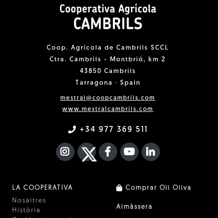
Coop. Agrícola de Cambrils SCCL
Ctra. Cambrils - Montbrió, km 2
43850 Cambrils
Tarragona · Spain
mestral@coopcambrils.com
www.mestralcambrils.com
+34 977 369 511
INSTAGRAM
TWITTER
FACEBOOK F
YOUTUBE
FA LINKEDIN I
LA COOPERATIVA
Comprar Oli Oliva
Nosaltres
Almàssera
Història