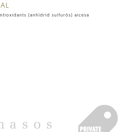
NAL
ntioxidants (anhídrid sulfurós) aicesa