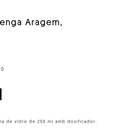
renga Aragem,
60
a de vidre de 250 ml amb dosificador.