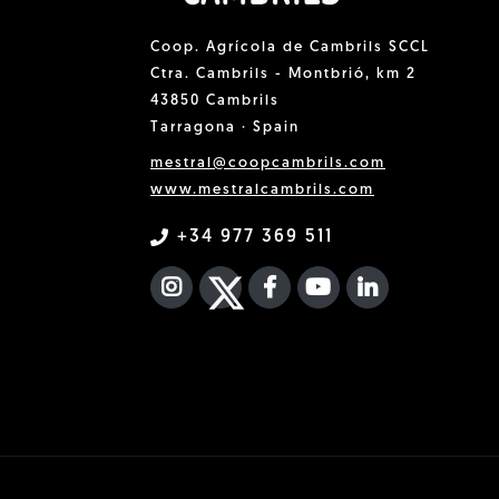
Coop. Agrícola de Cambrils SCCL
Ctra. Cambrils - Montbrió, km 2
43850 Cambrils
Tarragona · Spain
mestral@coopcambrils.com
www.mestralcambrils.com
+34 977 369 511
INSTAGRAM
TWITTER
FACEBOOK F
YOUTUBE
FA LINKEDIN