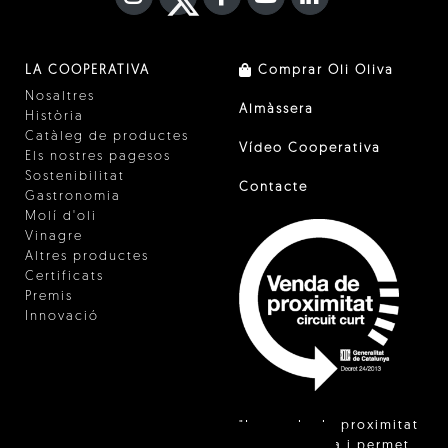
LA COOPERATIVA
Comprar Oli Oliva
Nosaltres
Almàssera
Història
Catàleg de productes
Vídeo Cooperativa
Els nostres pagesos
Sostenibilitat
Contacte
Gastronomia
Molí d'oli
Vinagre
Altres productes
Certificats
Premis
Innovació
"La venda de proximitat
està regulada i permet