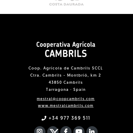
Coop. Agrícola de Cambrils SCCL
Ctra. Cambrils - Montbrió, km 2
43850 Cambrils
Tarragona · Spain
mestral@coopcambrils.com
www.mestralcambrils.com
+34 977 369 511
INSTAGRAM
TWITTER
FACEBOOK F
YOUTUBE
FA LINKEDIN I