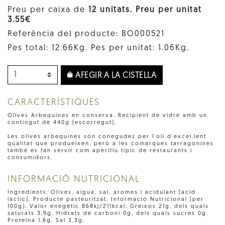
Preu per caixa de
12 unitats. Preu per unitat
3.55€
Referència del producte: BO000521
Pes total: 12.66Kg. Pes per unitat: 1.06Kg.
AFEGIR A LA CISTELLA
CARACTERÍSTIQUES
Olives Arbequines en conserva. Recipient de vidre amb un
contingut de 440g (escorregut).
Les olives arbequines són conegudes per l'oli d'excel.lent
qualitat que produeixen, però a les comarques tarragonines
també es fan servir com aperitiu típic de restaurants i
consumidors.
INFORMACIÓ NUTRICIONAL
Ingredients: Olives, aigua, sal, aromes i acidulant (àcid
làctic). Producte pasteuritzat. Informació Nutricional (per
100g): Valor enegètic 868kj/211kcal. Greixos 21g, dels quals
saturats 3,9g. Hidrats de carboni 0g, dels quals sucres 0g.
Proteïna 1,6g. Sal 3,3g.