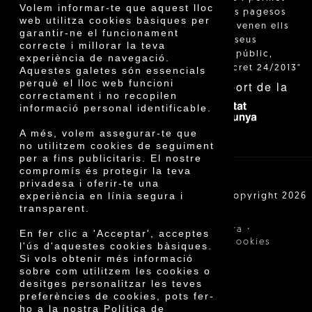
Volem informar-te que aquest lloc
identificar els pagesos
web utilitza cookies bàsiques per
catalans que venen ells
garantir-ne el funcionament
mateixos els seus
correcte i millorar la teva
productes al públic,
experiència de navegació.
segons el Decret 24/2013"
Aquestes galetes són essencials
perquè el lloc web funcioni
Amb el suport de la
correctament i no recopilen
informació personal identificable.
A més, volem assegurar-te que
no utilitzem cookies de seguiment
per a fins publicitaris. El nostre
compromís és protegir la teva
privadesa i oferir-te una
experiència en línia segura i
Cooperativa Agrícola de Cambrils SCCL | Copyright 2026
©
transparent.
·
·
Avís legal
Condicions de compra
En fer clic a 'Acceptar', acceptes
·
Política de privacitat
Política de cookies
l'ús d'aquestes cookies bàsiques.
Si vols obtenir més informació
sobre com utilitzem les cookies o
desitges personalitzar les teves
preferències de cookies, pots fer-
ho a la nostra Política de