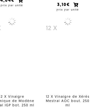
4,04€
3,10€
prix par unité
prix par unité
X
12 X
12 X Vinaigre
12 X Vinaigre de Xérès
amique de Modène
Mestral AOC bout. 250
al IGP bot. 250 ml
ml