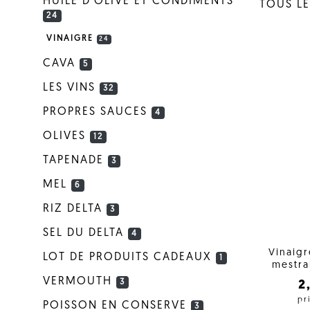
HUILE D'OLIVE ET CONDIMENTS
TOUS LE
24
VINAIGRE
24
CAVA
5
LES VINS
32
PROPRES SAUCES
4
OLIVES
12
TAPENADE
3
MEL
6
RIZ DELTA
3
SEL DU DELTA
4
Vinaig
LOT DE PRODUITS CADEAUX
1
mestra
VERMOUTH
3
2
pr
POISSON EN CONSERVE
3