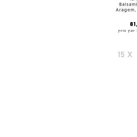
Balsam
Aragem, 
8
prix par
15 X