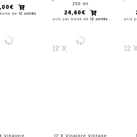
250 ml
3,00€
24,60€
 boîte de
12 unités
prix par boîte de
12 unités
prix 
12 X
12 
 X Vinaigre
12 X Vinaigre Vintage