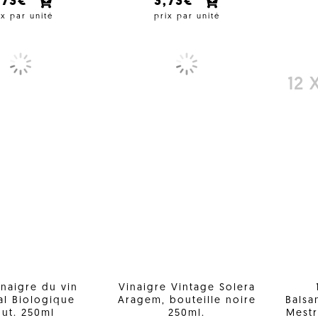
,73€
3,73€
ix par unité
prix par unité
12 
inaigre du vin
Vinaigre Vintage Solera
al Biologique
Aragem, bouteille noire
Bals
ut. 250ml
250ml.
Mestr