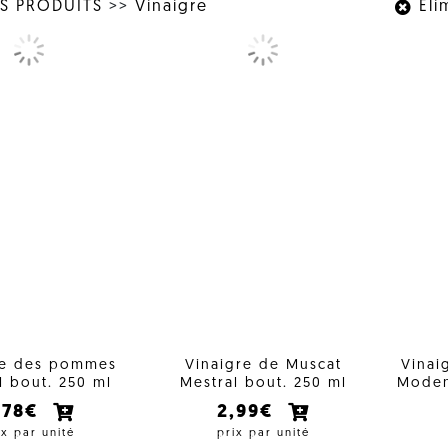
S PRODUITS
>>
Vinaigre
Élim
re des pommes
Vinaigre de Muscat
Vinai
l bout. 250 ml
Mestral bout. 250 ml
Moden
,78€
2,99€
ix par unité
prix par unité