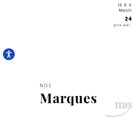
15 X 
Mestr
2
prix par
NOS
Marques