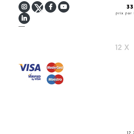
INSTAGRAM
TWITTER
FACEBOOK F
YOUTUBE
3
prix par
LINKEDIN IN
12 X
12