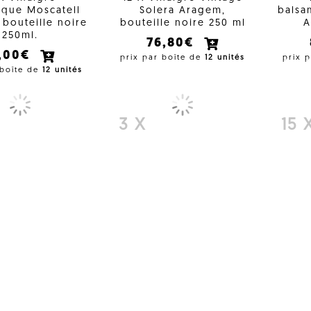
ique Moscatell
Solera Aragem,
balsa
bouteille noire
bouteille noire 250 ml
A
250ml.
76,80€
1,00€
prix par boîte de
12 unités
prix 
 boîte de
12 unités
3 X
15 