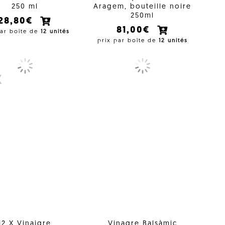
250 ml
Aragem, bouteille noire
250ml
28,80€
81,00€
par boîte de
12 unités
prix par boîte de
12 unités
X
12 X Vinaigre
Vinagre Balsàmic