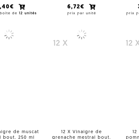
7,40€
6,72€
 boîte de
12 unités
prix par unité
prix 
12 X
12 
aigre de muscat
12 X Vinaigre de
12
l bout. 250 ml
grenache mestral bout.
pomm