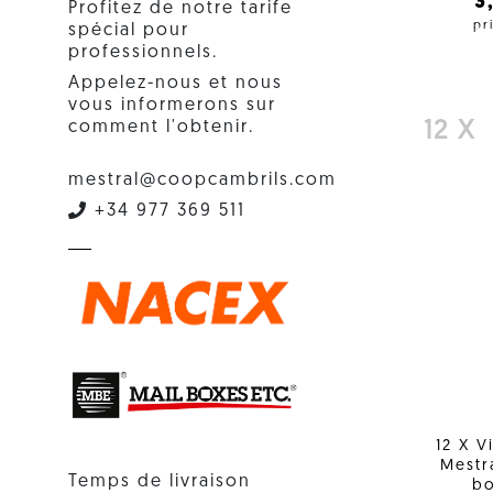
3
Profitez de notre tarife
pr
spécial pour
professionnels.
Appelez-nous et nous
vous informerons sur
comment l'obtenir.
12 X
mestral@coopcambrils.com
+34 977 369 511
12 X V
Mestr
Temps de livraison
bo