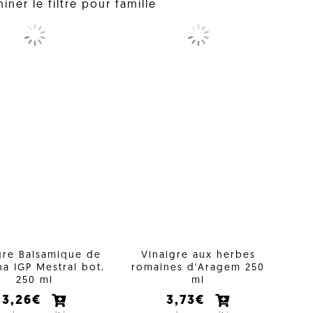
iner le filtre pour famille
gre Balsamique de
Vinaigre aux herbes
a IGP Mestral bot.
romaines d'Aragem 250
250 ml
ml
3,26€
3,73€