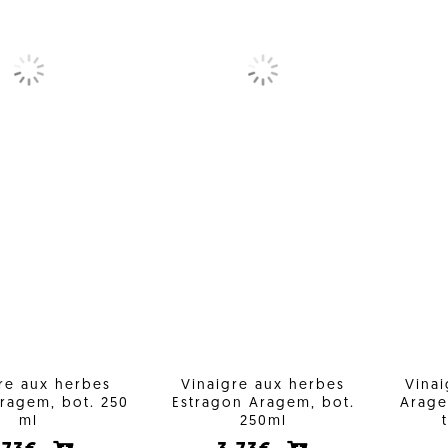
re aux herbes
Vinaigre aux herbes
Vina
ragem, bot. 250
Estragon Aragem, bot.
Arage
ml
250ml