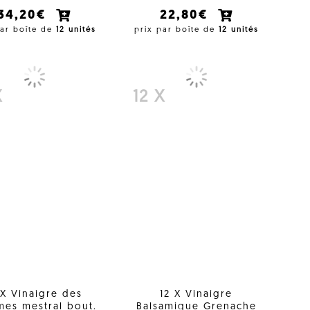
34,20€
22,80€
par boîte de
12 unités
prix par boîte de
12 unités
X
12 X
 X Vinaigre des
12 X Vinaigre
es mestral bout.
Balsamique Grenache