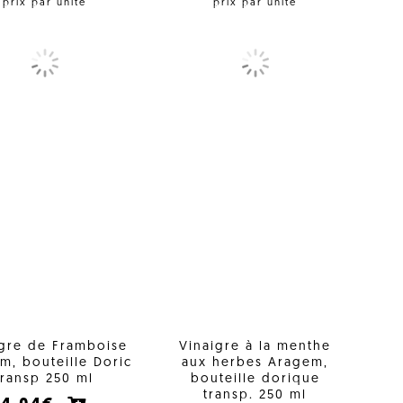
prix par unité
prix par unité
igre de Framboise
Vinaigre à la menthe
m, bouteille Doric
aux herbes Aragem,
transp 250 ml
bouteille dorique
transp. 250 ml