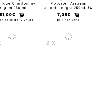
mique Chardonnay
Moscatell Aragem,
ragem 250 ml
ampolla negra 250ml. ES
81,00€
7,09€
par boîte de
12 unités
prix par unité
X
2 X