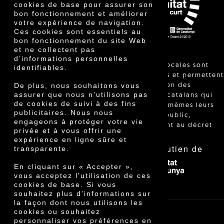
Prix
cookies de base pour assurer son
Innovation
bon fonctionnement et améliorer
votre expérience de navigation.
Ces cookies sont essentiels au
bon fonctionnement du site Web
et ne collectent pas
d’informations personnelles
"Les ventes locales sont
identifiables.
réglementées et permettent
De plus, nous souhaitons vous
l'identification des
assurer que nous n'utilisons pas
agriculteurs catalans qui
de cookies de suivi à des fins
vendent eux-mêmes leurs
publicitaires. Nous nous
produits au public,
engageons à protéger votre vie
conformément au décret
privée et à vous offrir une
24/2013."
expérience en ligne sûre et
Avec le soutien de
transparente.
En cliquant sur « Accepter »,
vous acceptez l'utilisation de ces
cookies de base. Si vous
souhaitez plus d'informations sur
la façon dont nous utilisons les
cookies ou souhaitez
personnaliser vos préférences en