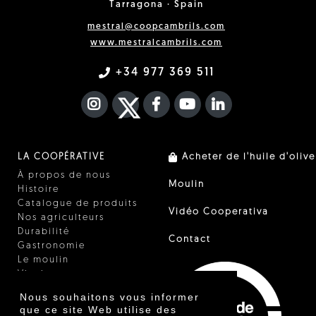
Tarragona · Spain
mestral@coopcambrils.com
www.mestralcambrils.com
+34 977 369 511
INSTAGRAM
TWITTER
FACEBOOK F
YOUTUBE
FA LINKEDIN I
LA COOPÉRATIVE
Acheter de l'huile d'olive
À propos de nous
Moulin
Histoire
Catalogue de produits
Vidéo Cooperativa
Nos agriculteurs
Durabilité
Contact
Gastronomie
Le moulin
Vinaigre
Autres produits
Nous souhaitons vous informer
Certificats
que ce site Web utilise des