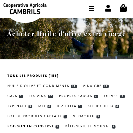
CI
BOUTIQUE ACHETER EN LIGNE
LA COOPÉRATIVE
Acheter Huile d'olive extra vierge
OLEOTOUR
PRODUITS
MOULIN
TOUS LES PRODUITS [155]
NOTRE HUILE
HUILE D'OLIVE ET CONDIMENTS
VINAIGRE
24
24
CONTACT
CAVA
LES VINS
PROPRES SAUCES
OLIVES
5
32
4
12
TAPENADE
MEL
RIZ DELTA
SEL DU DELTA
CHOISIR LA LANGUE:
FR
3
6
3
4
LOT DE PRODUITS CADEAUX
VERMOUTH
1
3
POISSON EN CONSERVE
PÂTISSERIE ET NOUGAT
3
7