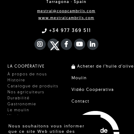
Tarragona · Spain
mestral@coopcambrils.com
www.mestralcambrils.com
+34 977 369 511
INSTAGRAM
TWITTER
FACEBOOK F
YOUTUBE
FA LINKEDIN I
LA COOPÉRATIVE
Acheter de l'huile d'olive
À propos de nous
Moulin
Histoire
Catalogue de produits
Vidéo Cooperativa
Nos agriculteurs
Durabilité
Contact
Gastronomie
Le moulin
Vinaigre
Autres produits
Nous souhaitons vous informer
Certificats
que ce site Web utilise des