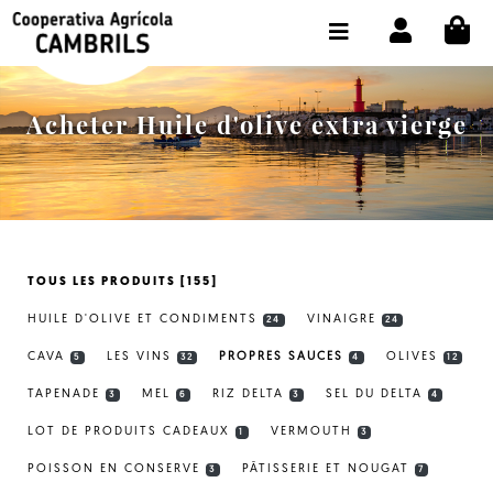
CI
BOUTIQUE ACHETER EN LIGNE
LA COOPÉRATIVE
Acheter Huile d'olive extra vierge
OLEOTOUR
PRODUITS
MOULIN
TOUS LES PRODUITS [155]
NOTRE HUILE
HUILE D'OLIVE ET CONDIMENTS
VINAIGRE
24
24
CONTACT
CAVA
LES VINS
PROPRES SAUCES
OLIVES
5
32
4
12
TAPENADE
MEL
RIZ DELTA
SEL DU DELTA
CHOISIR LA LANGUE:
FR
3
6
3
4
LOT DE PRODUITS CADEAUX
VERMOUTH
1
3
POISSON EN CONSERVE
PÂTISSERIE ET NOUGAT
3
7