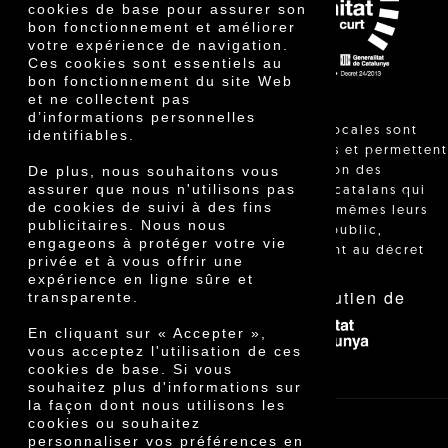
Prix
cookies de base pour assurer son
Innovation
bon fonctionnement et améliorer
votre expérience de navigation.
Ces cookies sont essentiels au
bon fonctionnement du site Web
et ne collectent pas
d’informations personnelles
"Les ventes locales sont
identifiables.
réglementées et permettent
De plus, nous souhaitons vous
l'identification des
assurer que nous n'utilisons pas
agriculteurs catalans qui
de cookies de suivi à des fins
vendent eux-mêmes leurs
publicitaires. Nous nous
produits au public,
engageons à protéger votre vie
conformément au décret
privée et à vous offrir une
24/2013."
expérience en ligne sûre et
Avec le soutien de
transparente.
En cliquant sur « Accepter »,
vous acceptez l'utilisation de ces
cookies de base. Si vous
souhaitez plus d'informations sur
la façon dont nous utilisons les
cookies ou souhaitez
personnaliser vos préférences en