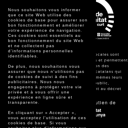
Vinaigre
Autres produits
Nous souhaitons vous informer
Certificats
que ce site Web utilise des
Prix
cookies de base pour assurer son
Innovation
bon fonctionnement et améliorer
votre expérience de navigation.
Ces cookies sont essentiels au
bon fonctionnement du site Web
et ne collectent pas
d’informations personnelles
"Les ventes locales sont
identifiables.
réglementées et permettent
De plus, nous souhaitons vous
l'identification des
assurer que nous n'utilisons pas
agriculteurs catalans qui
de cookies de suivi à des fins
vendent eux-mêmes leurs
publicitaires. Nous nous
produits au public,
engageons à protéger votre vie
conformément au décret
privée et à vous offrir une
24/2013."
expérience en ligne sûre et
Avec le soutien de
transparente.
En cliquant sur « Accepter »,
vous acceptez l'utilisation de ces
cookies de base. Si vous