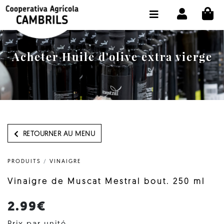
CI
BOUTIQUE ACHETER EN LIGNE
LA COOPÉRATIVE
Acheter Huile d'olive extra vierge
OLEOTOUR
PRODUITS
MOULIN
NOTRE HUILE
RETOURNER AU MENU
CONTACT
PRODUITS
/
VINAIGRE
CHOISIR LA LANGUE:
FR
Vinaigre de Muscat Mestral bout. 250 ml
2.99€