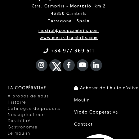
Ctra. Cambrils - Montbrió, km 2
43850 Cambrils
Tarragona · Spain
mestral@coopcambrils.com
www.mestralcambrils.com
+34 977 369 511
INSTAGRAM
TWITTER
FACEBOOK F
YOUTUBE
FA LINKEDIN I
LA COOPÉRATIVE
Acheter de l'huile d'olive
À propos de nous
Moulin
Histoire
Catalogue de produits
Vidéo Cooperativa
Nos agriculteurs
Durabilité
Contact
Gastronomie
Le moulin