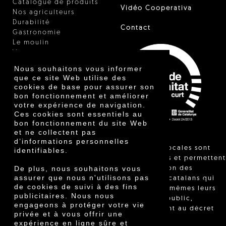
Catalogue de produits
Vidéo Cooperativa
Nos agriculteurs
Durabilité
Contact
Gastronomie
Le moulin
Vinaigre
Autres produits
Nous souhaitons vous informer
Certificats
que ce site Web utilise des
Prix
cookies de base pour assurer son
Innovation
bon fonctionnement et améliorer
votre expérience de navigation.
Ces cookies sont essentiels au
bon fonctionnement du site Web
et ne collectent pas
d’informations personnelles
"Les ventes locales sont
identifiables.
réglementées et permettent
De plus, nous souhaitons vous
l'identification des
assurer que nous n'utilisons pas
agriculteurs catalans qui
de cookies de suivi à des fins
vendent eux-mêmes leurs
publicitaires. Nous nous
produits au public,
engageons à protéger votre vie
conformément au décret
privée et à vous offrir une
24/2013."
expérience en ligne sûre et