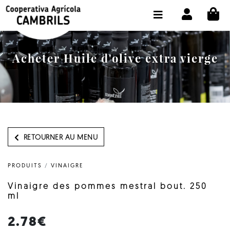
CI
BOUTIQUE ACHETER EN LIGNE
LA COOPÉRATIVE
Acheter Huile d'olive extra vierge
OLEOTOUR
PRODUITS
MOULIN
NOTRE HUILE
RETOURNER AU MENU
CONTACT
PRODUITS
/
VINAIGRE
CHOISIR LA LANGUE:
FR
Vinaigre des pommes mestral bout. 250
ml
2.78€