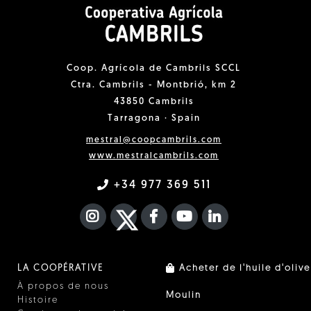
Coop. Agrícola de Cambrils SCCL
Ctra. Cambrils - Montbrió, km 2
43850 Cambrils
Tarragona · Spain
mestral@coopcambrils.com
www.mestralcambrils.com
+34 977 369 511
INSTAGRAM
TWITTER
FACEBOOK F
YOUTUBE
FA LINKEDIN I
LA COOPÉRATIVE
Acheter de l'huile d'olive
À propos de nous
Moulin
Histoire