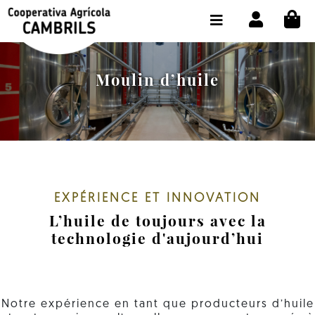
CI
BOUTIQUE ACHETER EN LIGNE
LA COOPÉRATIVE
Moulin d’huile
OLEOTOUR
PRODUITS
MOULIN
NOTRE HUILE
EXPÉRIENCE ET INNOVATION
L’huile de toujours avec la
CONTACT
technologie d'aujourd’hui
CHOISIR LA LANGUE:
FR
Notre expérience en tant que producteurs d’huile