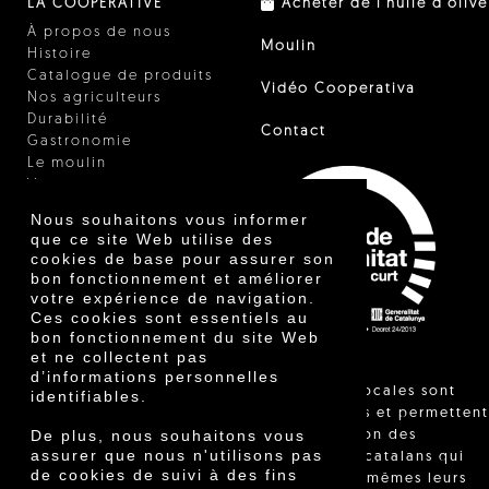
LA COOPÉRATIVE
Acheter de l'huile d'olive
À propos de nous
Moulin
Histoire
Catalogue de produits
Vidéo Cooperativa
Nos agriculteurs
Durabilité
Contact
Gastronomie
Le moulin
Vinaigre
Autres produits
Nous souhaitons vous informer
Certificats
que ce site Web utilise des
Prix
cookies de base pour assurer son
Innovation
bon fonctionnement et améliorer
votre expérience de navigation.
Ces cookies sont essentiels au
bon fonctionnement du site Web
et ne collectent pas
d’informations personnelles
"Les ventes locales sont
identifiables.
réglementées et permettent
De plus, nous souhaitons vous
l'identification des
assurer que nous n'utilisons pas
agriculteurs catalans qui
de cookies de suivi à des fins
vendent eux-mêmes leurs