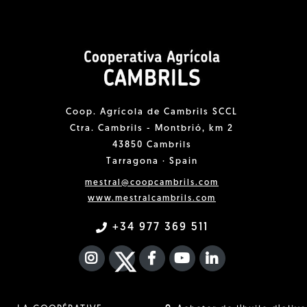
Coop. Agrícola de Cambrils SCCL
Ctra. Cambrils - Montbrió, km 2
43850 Cambrils
Tarragona · Spain
mestral@coopcambrils.com
www.mestralcambrils.com
+34 977 369 511
INSTAGRAM
TWITTER
FACEBOOK F
YOUTUBE
FA LINKEDIN I