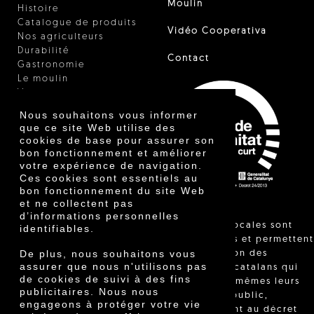
Moulin
Histoire
Catalogue de produits
Vidéo Cooperativa
Nos agriculteurs
Durabilité
Contact
Gastronomie
Le moulin
Vinaigre
Autres produits
Nous souhaitons vous informer
Certificats
que ce site Web utilise des
Prix
cookies de base pour assurer son
Innovation
bon fonctionnement et améliorer
votre expérience de navigation.
Ces cookies sont essentiels au
bon fonctionnement du site Web
et ne collectent pas
d’informations personnelles
"Les ventes locales sont
identifiables.
réglementées et permettent
De plus, nous souhaitons vous
l'identification des
assurer que nous n'utilisons pas
agriculteurs catalans qui
de cookies de suivi à des fins
vendent eux-mêmes leurs
publicitaires. Nous nous
produits au public,
engageons à protéger votre vie
conformément au décret