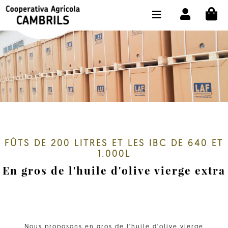
CI
BOUTIQUE ACHETER EN LIGNE
LA COOPÉRATIVE
OLEOTOUR
PRODUITS
MOULIN
NOTRE HUILE
FÛTS DE 200 LITRES ET LES IBC DE 640 ET
1.000L
CONTACT
En gros de l'huile d'olive vierge extra
CHOISIR LA LANGUE:
FR
Nous proposons en gros de l'huile d'olive vierge