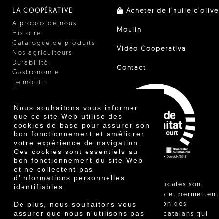
LA COOPÉRATIVE
Acheter de l'huile d'olive
À propos de nous
Moulin
Histoire
Catalogue de produits
Vidéo Cooperativa
Nos agriculteurs
Durabilité
Contact
Gastronomie
Le moulin
Vinaigre
Autres produits
Nous souhaitons vous informer
Certificats
que ce site Web utilise des
Prix
cookies de base pour assurer son
Innovation
bon fonctionnement et améliorer
votre expérience de navigation.
Ces cookies sont essentiels au
bon fonctionnement du site Web
et ne collectent pas
d’informations personnelles
"Les ventes locales sont
identifiables.
réglementées et permettent
De plus, nous souhaitons vous
l'identification des
assurer que nous n'utilisons pas
agriculteurs catalans qui