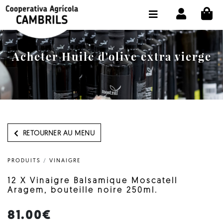
CI
BOUTIQUE ACHETER EN LIGNE
LA COOPÉRATIVE
Acheter Huile d'olive extra vierge
OLEOTOUR
PRODUITS
MOULIN
NOTRE HUILE
RETOURNER AU MENU
CONTACT
PRODUITS
/
VINAIGRE
CHOISIR LA LANGUE:
FR
12 X Vinaigre Balsamique Moscatell
Aragem, bouteille noire 250ml.
81.00€