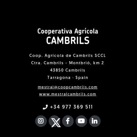
Coop. Agrícola de Cambrils SCCL
Ctra. Cambrils - Montbrió, km 2
43850 Cambrils
Tarragona · Spain
mestral@coopcambrils.com
www.mestralcambrils.com
+34 977 369 511
INSTAGRAM
TWITTER
FACEBOOK F
YOUTUBE
FA LINKEDIN I