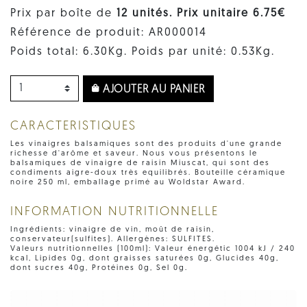
Prix par boîte de
12 unités. Prix ​​unitaire 6.75€
Référence de produit: AR000014
Poids total: 6.30Kg. Poids par unité: 0.53Kg.
AJOUTER AU PANIER
CARACTERISTIQUES
Les vinaigres balsamiques sont des produits d'une grande
richesse d'arôme et saveur. Nous vous présentons le
balsamiques de vinaigre de raisin Miuscat, qui sont des
condiments aigre-doux très equilibrés. Bouteille céramique
noire 250 ml, emballage primé au Woldstar Award.
INFORMATION NUTRITIONNELLE
Ingrédients: vinaigre de vin, moût de raisin,
conservateur(sulfites). Allergènes: SULFITES.
Valeurs nutritionnelles (100ml): Valeur énergétic 1004 kJ / 240
kcal, Lipides 0g, dont graisses saturées 0g, Glucides 40g,
dont sucres 40g, Protéines 0g, Sel 0g.