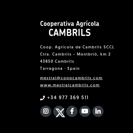
Coop. Agrícola de Cambrils SCCL
Ctra. Cambrils - Montbrió, km 2
43850 Cambrils
Tarragona · Spain
mestral@coopcambrils.com
www.mestralcambrils.com
+34 977 369 511
INSTAGRAM
TWITTER
FACEBOOK F
YOUTUBE
FA LINKEDIN