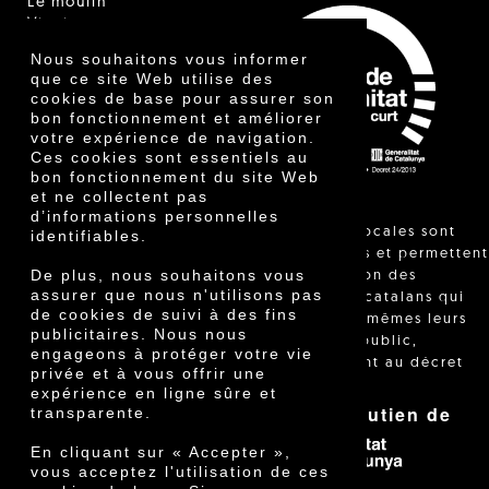
Le moulin
Vinaigre
Autres produits
Nous souhaitons vous informer
Certificats
que ce site Web utilise des
Prix
cookies de base pour assurer son
Innovation
bon fonctionnement et améliorer
votre expérience de navigation.
Ces cookies sont essentiels au
bon fonctionnement du site Web
et ne collectent pas
d’informations personnelles
"Les ventes locales sont
identifiables.
réglementées et permettent
De plus, nous souhaitons vous
l'identification des
assurer que nous n'utilisons pas
agriculteurs catalans qui
de cookies de suivi à des fins
vendent eux-mêmes leurs
publicitaires. Nous nous
produits au public,
engageons à protéger votre vie
conformément au décret
privée et à vous offrir une
24/2013."
expérience en ligne sûre et
Avec le soutien de
transparente.
En cliquant sur « Accepter »,
vous acceptez l'utilisation de ces