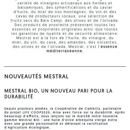
variété de vinaigres artisanaux aux herbes et
balsamiques, des sphérifications et du caviar
d'huile, du miel de nos montagnes, du vin et des
cavas de producteurs locaux, une sélection de
fruits secs du Baix Camp, des olives et de l'olivada.
Des produits de proximité présentant toutes les
essences et propriétés originales ainsi que toutes
les garanties de qualité et de sécurité alimentaire.
Mestral est à la fois de l'huile, du vinaigre, du
miel, du vin, du cava, des amandes, des noisettes,
des olives et de l'olivada. Mestral, c'est l'
essence
méditerranéenne
.
NOUVEAUTÉS MESTRAL
MESTRAL BIO, UN NOUVEAU PARI POUR LA
DURABILITÉ
Depuis plusieurs années, la Coopérative de Cambrils, partenaire
du projet LIFE COOP2020, mise avec force sur la durabilité. Après
beaucoup d'eﬀorts, nous lançons sur le marché notre nouvelle
gamme Mestral BIO : une huile d'olive arbequina vierge extra
avec une grande personnalité et détenant la certifcation
d'Agriculture écologique.