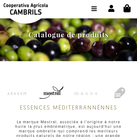
Skip to content
CI
BOUTIQUE ACHETER EN LIGNE
LA COOPÉRATIVE
Catalogue de produits
OLEOTOUR
PRODUITS
MOULIN
NOTRE HUILE
CONTACT
ESSENCES MÉDITERRANNÉNNES
CHOISIR LA LANGUE:
FR
La marque Mestral, associée à l'origine à notre
huile la plus emblématique, est aujourd'hui une
marque ombrelle qui comprend les meilleurs
produits naturels de notre région : une grande