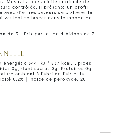
xtra Mestral a une acidité maximale de
ture contrôlée. Il présente un profil
te avec d'autres saveurs sans altérer le
ui veulent se lancer dans le monde de
n de 3L. Prix ​​par lot de 4 bidons de 3
NNELLE
r énergétic 3441 kJ / 837 kcal, Lipides
cides 0g, dont sucres 0g, Protéines 0g,
ture ambient à l'abri de l'air et la
cidité 0.2% | Indice de peroxyde: 20
.