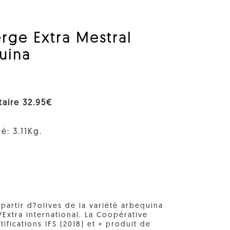
erge Extra Mestral
uina
nitaire 32.95€
é: 3.11Kg.
 partir d?olives de la variété arbequina
VExtra international. La Coopérative
ifications IFS (2018) et « produit de