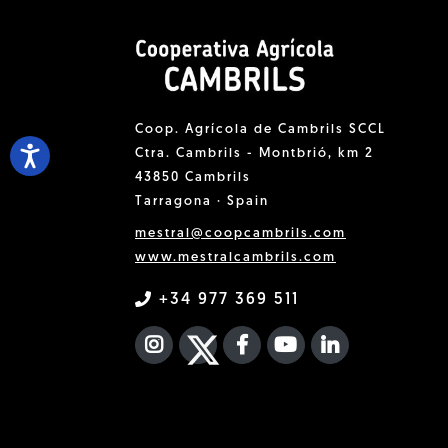
Coop. Agrícola de Cambrils SCCL
Ctra. Cambrils - Montbrió, km 2
43850 Cambrils
Tarragona · Spain
mestral@coopcambrils.com
www.mestralcambrils.com
+34 977 369 511
INSTAGRAM
TWITTER
FACEBOOK F
YOUTUBE
FA LINKEDIN