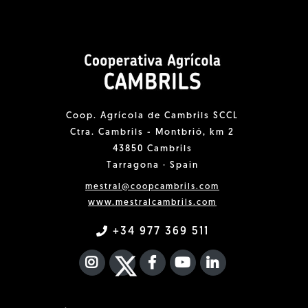
Coop. Agrícola de Cambrils SCCL
Ctra. Cambrils - Montbrió, km 2
43850 Cambrils
Tarragona · Spain
mestral@coopcambrils.com
www.mestralcambrils.com
+34 977 369 511
INSTAGRAM
TWITTER
FACEBOOK F
YOUTUBE
FA LINKEDIN I