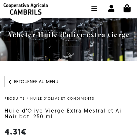
CI
BOUTIQUE ACHETER EN LIGNE
LA COOPÉRATIVE
Acheter Huile d'olive extra vierge
OLEOTOUR
PRODUITS
MOULIN
NOTRE HUILE
RETOURNER AU MENU
CONTACT
PRODUITS
/
HUILE D'OLIVE ET CONDIMENTS
CHOISIR LA LANGUE:
FR
Huile d'Olive Vierge Extra Mestral et Ail
Noir bot. 250 ml
4.31€