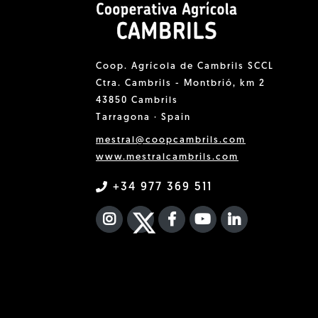
Coop. Agrícola de Cambrils SCCL
Ctra. Cambrils - Montbrió, km 2
43850 Cambrils
Tarragona · Spain
mestral@coopcambrils.com
www.mestralcambrils.com
+34 977 369 511
INSTAGRAM
TWITTER
FACEBOOK F
YOUTUBE
FA LINKEDIN