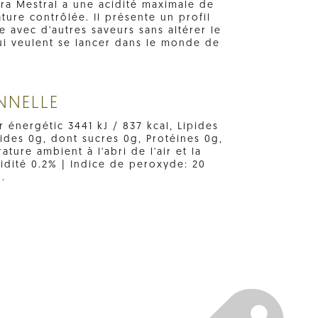
xtra Mestral a une acidité maximale de
ture contrôlée. Il présente un profil
te avec d'autres saveurs sans altérer le
ui veulent se lancer dans le monde de
NNELLE
r énergétic 3441 kJ / 837 kcal, Lipides
cides 0g, dont sucres 0g, Protéines 0g,
ture ambient à l'abri de l'air et la
cidité 0.2% | Indice de peroxyde: 20
.