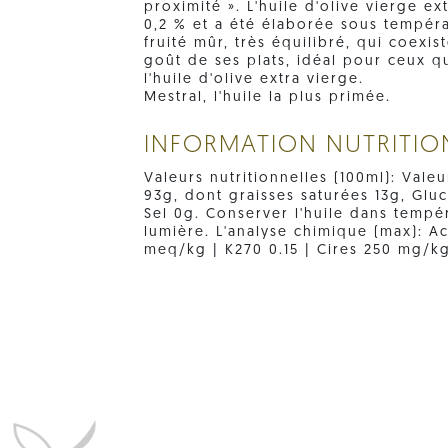
proximité ». L'huile d'olive vierge e
0,2 % et a été élaborée sous tempéra
fruité mûr, très équilibré, qui coexis
goût de ses plats, idéal pour ceux q
l'huile d'olive extra vierge.
Mestral, l'huile la plus primée.
INFORMATION NUTRITIO
Valeurs nutritionnelles (100ml): Valeu
93g, dont graisses saturées 13g, Glu
Sel 0g. Conserver l'huile dans tempéra
lumière. L'analyse chimique (max): A
meq/kg | K270 0.15 | Cires 250 mg/kg