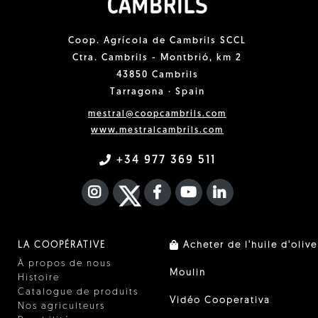
Coop. Agrícola de Cambrils SCCL
Ctra. Cambrils - Montbrió, km 2
43850 Cambrils
Tarragona · Spain
mestral@coopcambrils.com
www.mestralcambrils.com
+34 977 369 511
INSTAGRAM
TWITTER
FACEBOOK F
YOUTUBE
FA LINKEDIN I
LA COOPÉRATIVE
Acheter de l'huile d'olive
À propos de nous
Moulin
Histoire
Catalogue de produits
Vidéo Cooperativa
Nos agriculteurs