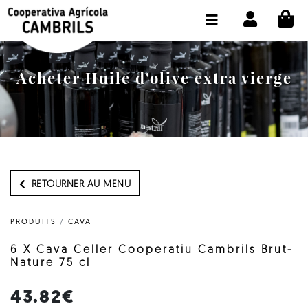
CI
BOUTIQUE ACHETER EN LIGNE
LA COOPÉRATIVE
Acheter Huile d'olive extra vierge
OLEOTOUR
PRODUITS
MOULIN
NOTRE HUILE
RETOURNER AU MENU
CONTACT
PRODUITS
/
CAVA
CHOISIR LA LANGUE:
FR
6 X Cava Celler Cooperatiu Cambrils Brut-
Nature 75 cl
43.82€