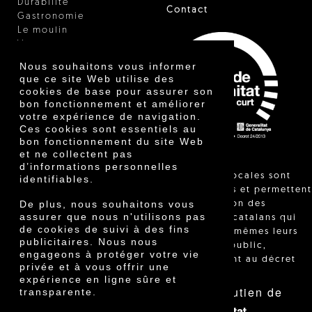
Durabilité
Contact
Gastronomie
Le moulin
Vinaigre
Autres produits
Nous souhaitons vous informer
Certificats
que ce site Web utilise des
Prix
cookies de base pour assurer son
Innovation
bon fonctionnement et améliorer
votre expérience de navigation.
Ces cookies sont essentiels au
bon fonctionnement du site Web
et ne collectent pas
d’informations personnelles
"Les ventes locales sont
identifiables.
réglementées et permettent
De plus, nous souhaitons vous
l'identification des
assurer que nous n'utilisons pas
agriculteurs catalans qui
de cookies de suivi à des fins
vendent eux-mêmes leurs
publicitaires. Nous nous
produits au public,
engageons à protéger votre vie
conformément au décret
privée et à vous offrir une
24/2013."
expérience en ligne sûre et
Avec le soutien de
transparente.