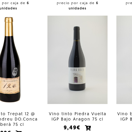
o por caja de
6
precio por caja de
6
pr
unidades
unidades
nto Trepat 12 @
Vino tinto Piedra Vuelta
Vino 
Andreu DO.Conca
IGP Bajo Aragon 75 cl
IGP 
berà 75 cl
9,49€