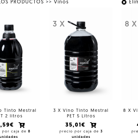
LOS PRODUCTOS
>>
Vinos
Elim
3 X
8 X
o Tinto Mestral
3 X Vino Tinto Mestral
8 X V
T 2 litros
PET 5 Litros
2,59€
35,01€
o por caja de
8
precio por caja de
3
pr
unidades
unidades