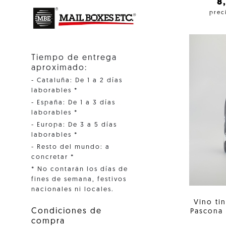
8
prec
Tiempo de entrega
aproximado:
- Cataluña: De 1 a 2 días
laborables *
- España: De 1 a 3 días
laborables *
- Europa: De 3 a 5 días
laborables *
- Resto del mundo: a
concretar *
* No contarán los días de
fines de semana, festivos
nacionales ni locales.
Vino ti
Condiciones de
Pascona
compra