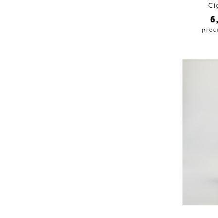
Ci
6
prec