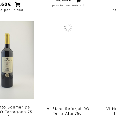
16,55€
2,60€
precio por unidad
io por unidad
p
nto Solimar De
Vi Blanc Reforjat DO
Vi N
DO Tarragona 75
Terra Alta 75cl
T