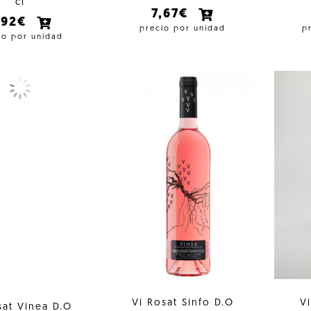
cl
7,67€
,92€
precio por unidad
p
io por unidad
Vi Rosat Sinfo D.O
V
sat Vinea D.O