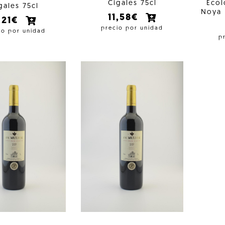
Cigales 75cl
Ecol
gales 75cl
Noya 
11,58€
,21€
precio por unidad
io por unidad
p