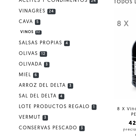
ACEITES Y CONDIMENTOS
24
TODOS 
VINAGRES
24
CAVA
5
8 X
VINOS
32
SALSAS PROPIAS
4
OLIVAS
12
OLIVADA
3
MIEL
6
ARROZ DEL DELTA
3
SAL DEL DELTA
4
LOTE PRODUCTOS REGALO
1
8 X Vin
PE
VERMUT
3
4
CONSERVAS PESCADO
3
preci