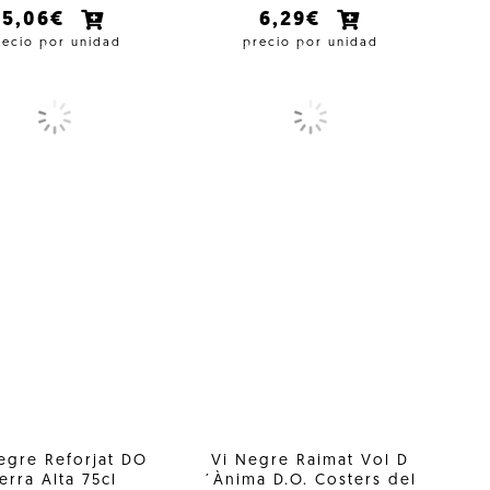
5,06€
6,29€
recio por unidad
precio por unidad
egre Reforjat DO
Vi Negre Raimat Vol D
erra Alta 75cl
´Ànima D.O. Costers del