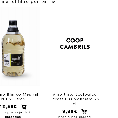
inar el filtro por familia
ino Blanco Mestral
Vino tinto Ecológico
PET 2 Litros
Ferest D.O.Montsant 75
cl
42,59€
9,80€
ecio por caja de
8
unidades
precio por unidad