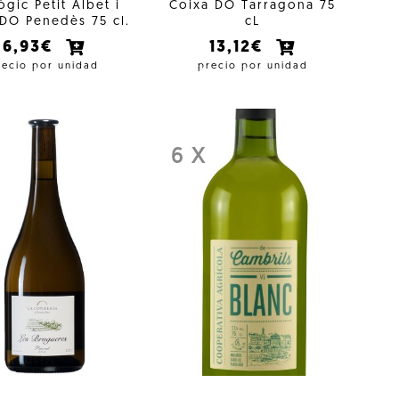
ògic Petit Albet i
Coixa DO Tarragona 75
DO Penedès 75 cl.
cL
6,93€
13,12€
recio por unidad
precio por unidad
6 X