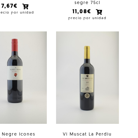
segre 75cl
7,67€
11,08€
recio por unidad
precio por unidad
i Negre Icones
Vi Muscat La Perdiu