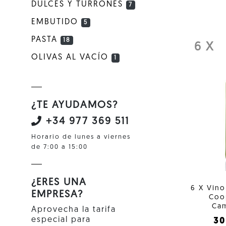
DULCES Y TURRONES
7
EMBUTIDO
5
PASTA
18
6 X
OLIVAS AL VACÍO
1
¿TE AYUDAMOS?
+34 977 369 511
Horario de lunes a viernes
de 7:00 a 15:00
¿ERES UNA
6 X Vin
EMPRESA?
Coo
Cam
Aprovecha la tarifa
especial para
3