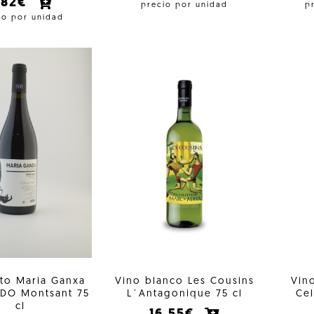
,82€
precio por unidad
p
io por unidad
nto Maria Ganxa
Vino blanco Les Cousins
Vin
 DO Montsant 75
L´Antagonique 75 cl
Ce
cl