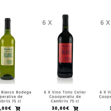
6 X
6 X
o Blanco Bodega
6 X Vino Tinto Celler
6 X V
perativa de
Coooperatiu de
Coope
brils 75 cl
Cambrils 75 cl
0,00€
30,00€