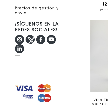
1
Precios de gestión y
prec
envio
¡SÍGUENOS EN LA
REDES SOCIALES!
INSTAGRAM
TWITTER
FACEBOOK F
YOUTUBE
LINKEDIN IN
Vino Ti
Muller 