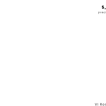
5
prec
Vi Ro