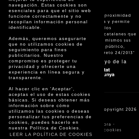
navegación. Estas cookies son
esenciales para que el sitio web
"La venta de proximidad
funcione correctamente y no
recopilan información personal
está regulada y permite
identificable.
identificar a los
agricultores catalanes que
Además, queremos asegurarte
venden ellos mismos sus
que no utilizamos cookies de
productos al público,
seguimiento para fines
según el Decreto 24/2013"
publicitarios. Nuestro
Con el apoyo de la
compromiso es proteger tu
privacidad y ofrecerte una
experiencia en línea segura y
transparente.
Al hacer clic en 'Aceptar',
aceptas el uso de estas cookies
básicas. Si deseas obtener más
información sobre cómo
Cooperativa Agrícola de Cambrils SCCL | Copyright 2026
utilizamos las cookies o deseas
©
personalizar tus preferencias de
cookies, puedes hacerlo en
·
·
Aviso legal
Condiciones de compra
nuestra Política de Cookies.
·
Política de privacidad
Política de cookies
LEER LA POLÍTICA DE COOKIES