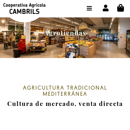
CI
TIENDA COMPRA ONLINE
LA COOPERATIVA
Agrotiendas
OLEOTOUR
PRODUCTOS
ALMAZARA
NUESTRO ACEITE
AGRICULTURA TRADICIONAL
CONTACTO
MEDITERRÁNEA
Cultura de mercado, venta directa
SELECCIONAR IDIOMA :
ES