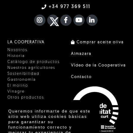
+34 977 369 511
INSTAGRAM
TWITTER
FACEBOOK F
YOUTUBE
FA LINKEDIN I
LA COOPERATIVA
Comprar aceite oliva
Nosotros
Almazara
Historia
Catálogo de productos
Vídeo de la Cooperativa
Nuestros agricultores
Sostenibilidad
Contacto
Gastronomía
El molino
Vinagre
Otros productos
Certificados
Premios
Queremos informarte de que este
Innovación
sitio web utiliza cookies básicas
para garantizar su
funcionamiento correcto y
mejorar tu experiencia de