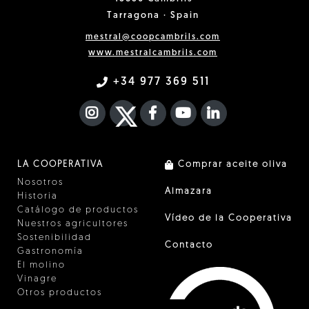
Tarragona · Spain
mestral@coopcambrils.com
www.mestralcambrils.com
+34 977 369 511
INSTAGRAM
TWITTER
FACEBOOK F
YOUTUBE
FA LINKEDIN I
LA COOPERATIVA
Comprar aceite oliva
Nosotros
Almazara
Historia
Catálogo de productos
Vídeo de la Cooperativa
Nuestros agricultores
Sostenibilidad
Contacto
Gastronomía
El molino
Vinagre
Otros productos
Certificados