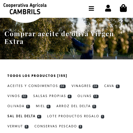
CI
TIENDA COMPRA ONLINE
LA COOPERATIVA
Comprar aceite de oliva Virgen
OLEOTOUR
Extra
PRODUCTOS
ALMAZARA
TODOS LOS PRODUCTOS [155]
NUESTRO ACEITE
ACEITES Y CONDIMENTOS
VINAGRES
CAVA
24
24
5
CONTACTO
VINOS
SALSAS PROPIAS
OLIVAS
32
4
12
OLIVADA
MIEL
ARROZ DEL DELTA
SELECCIONAR IDIOMA :
ES
3
6
3
SAL DEL DELTA
LOTE PRODUCTOS REGALO
4
1
VERMUT
CONSERVAS PESCADO
3
3