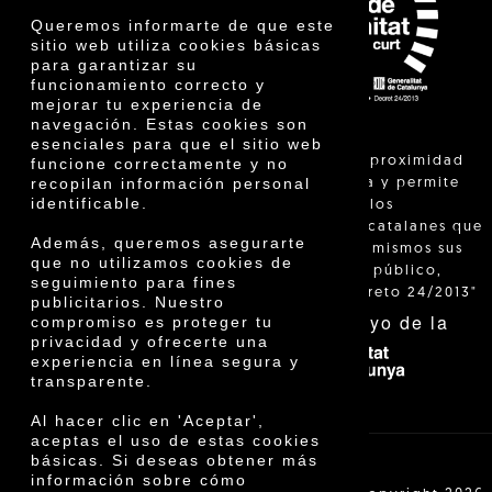
Premios
Queremos informarte de que este
Innovación
sitio web utiliza cookies básicas
para garantizar su
funcionamiento correcto y
mejorar tu experiencia de
navegación. Estas cookies son
esenciales para que el sitio web
"La venta de proximidad
funcione correctamente y no
recopilan información personal
está regulada y permite
identificable.
identificar a los
agricultores catalanes que
Además, queremos asegurarte
venden ellos mismos sus
que no utilizamos cookies de
productos al público,
seguimiento para fines
según el Decreto 24/2013"
publicitarios. Nuestro
Con el apoyo de la
compromiso es proteger tu
privacidad y ofrecerte una
experiencia en línea segura y
transparente.
Al hacer clic en 'Aceptar',
aceptas el uso de estas cookies
básicas. Si deseas obtener más
información sobre cómo