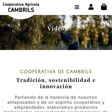
CI
TIENDA COMPRA ONLINE
LA COOPERATIVA
Vídeo
OLEOTOUR
PRODUCTOS
ALMAZARA
NUESTRO ACEITE
COOPERATIVA DE CAMBRILS
Tradición, sostenibilidad e
CONTACTO
innovación
SELECCIONAR IDIOMA :
ES
Partiendo de la herencia de nuestros
antepasados y de un espíritu cooperativo y
emprendedor, elaboramos productos