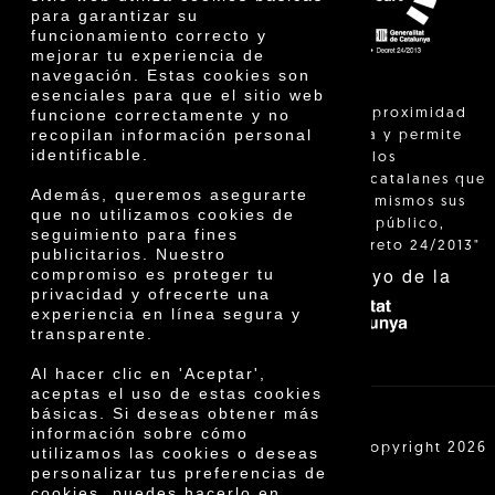
para garantizar su
funcionamiento correcto y
mejorar tu experiencia de
navegación. Estas cookies son
esenciales para que el sitio web
"La venta de proximidad
funcione correctamente y no
recopilan información personal
está regulada y permite
identificable.
identificar a los
agricultores catalanes que
Además, queremos asegurarte
venden ellos mismos sus
que no utilizamos cookies de
productos al público,
seguimiento para fines
según el Decreto 24/2013"
publicitarios. Nuestro
Con el apoyo de la
compromiso es proteger tu
privacidad y ofrecerte una
experiencia en línea segura y
transparente.
Al hacer clic en 'Aceptar',
aceptas el uso de estas cookies
básicas. Si deseas obtener más
información sobre cómo
Cooperativa Agrícola de Cambrils SCCL | Copyright 2026
utilizamos las cookies o deseas
©
personalizar tus preferencias de
cookies, puedes hacerlo en