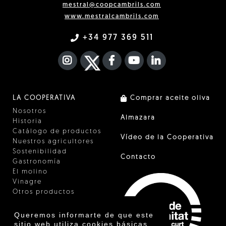
mestral@coopcambrils.com
www.mestralcambrils.com
+34 977 369 511
INSTAGRAM
TWITTER
FACEBOOK F
YOUTUBE
FA LINKEDIN I
LA COOPERATIVA
Comprar aceite oliva
Nosotros
Almazara
Historia
Catálogo de productos
Vídeo de la Cooperativa
Nuestros agricultores
Sostenibilidad
Contacto
Gastronomía
El molino
Vinagre
Otros productos
Certificados
Premios
Queremos informarte de que este
Innovación
sitio web utiliza cookies básicas