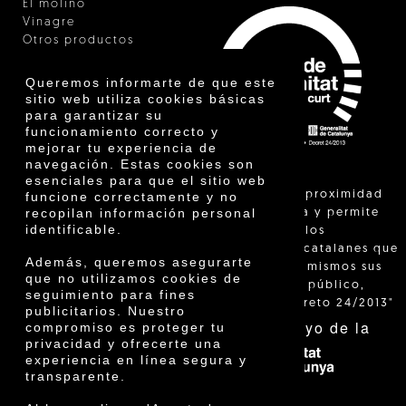
El molino
Vinagre
Otros productos
Certificados
Premios
Queremos informarte de que este
Innovación
sitio web utiliza cookies básicas
para garantizar su
funcionamiento correcto y
mejorar tu experiencia de
navegación. Estas cookies son
esenciales para que el sitio web
"La venta de proximidad
funcione correctamente y no
recopilan información personal
está regulada y permite
identificable.
identificar a los
agricultores catalanes que
Además, queremos asegurarte
venden ellos mismos sus
que no utilizamos cookies de
productos al público,
seguimiento para fines
según el Decreto 24/2013"
publicitarios. Nuestro
Con el apoyo de la
compromiso es proteger tu
privacidad y ofrecerte una
experiencia en línea segura y
transparente.