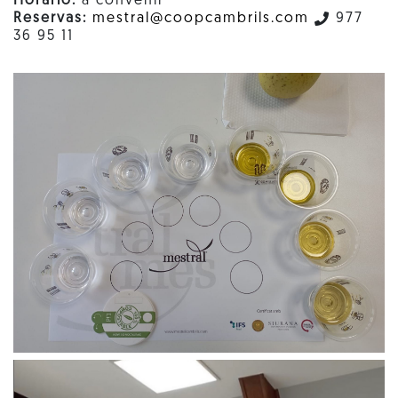
Horario:
a convenir
Reservas:
mestral@coopcambrils.com
977
36 95 11