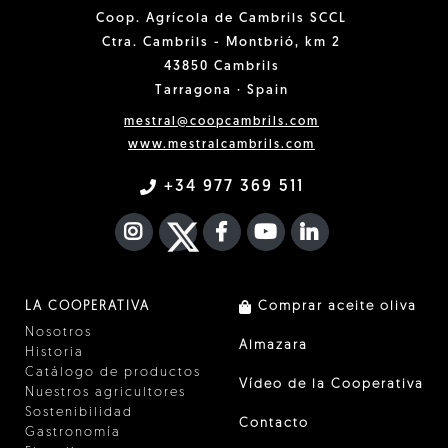
Coop. Agrícola de Cambrils SCCL
Ctra. Cambrils - Montbrió, km 2
43850 Cambrils
Tarragona · Spain
mestral@coopcambrils.com
www.mestralcambrils.com
+34 977 369 511
INSTAGRAM
TWITTER
FACEBOOK F
YOUTUBE
FA LINKEDIN I
LA COOPERATIVA
Comprar aceite oliva
Nosotros
Almazara
Historia
Catálogo de productos
Vídeo de la Cooperativa
Nuestros agricultores
Sostenibilidad
Contacto
Gastronomía