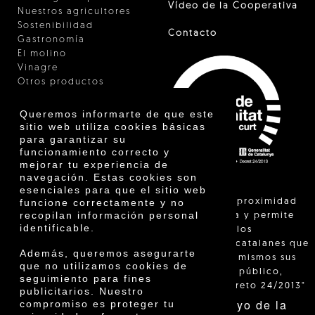
Vídeo de la Cooperativa
Nuestros agricultores
Sostenibilidad
Contacto
Gastronomía
El molino
Vinagre
Otros productos
Certificados
Premios
Queremos informarte de que este
Innovación
sitio web utiliza cookies básicas
para garantizar su
funcionamiento correcto y
mejorar tu experiencia de
navegación. Estas cookies son
esenciales para que el sitio web
"La venta de proximidad
funcione correctamente y no
recopilan información personal
está regulada y permite
identificable.
identificar a los
agricultores catalanes que
Además, queremos asegurarte
venden ellos mismos sus
que no utilizamos cookies de
productos al público,
seguimiento para fines
según el Decreto 24/2013"
publicitarios. Nuestro
Con el apoyo de la
compromiso es proteger tu