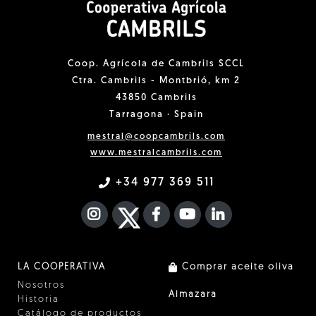
Coop. Agrícola de Cambrils SCCL
Ctra. Cambrils - Montbrió, km 2
43850 Cambrils
Tarragona · Spain
mestral@coopcambrils.com
www.mestralcambrils.com
+34 977 369 511
INSTAGRAM
TWITTER
FACEBOOK F
YOUTUBE
FA LINKEDIN I
LA COOPERATIVA
Comprar aceite oliva
Nosotros
Almazara
Historia
Catálogo de productos