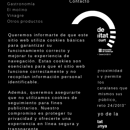
Contacto
Gastronomía
El molino
Vinagre
Otros productos
Certificados
Premios
Queremos informarte de que este
Innovación
sitio web utiliza cookies básicas
para garantizar su
funcionamiento correcto y
mejorar tu experiencia de
navegación. Estas cookies son
esenciales para que el sitio web
"La venta de proximidad
funcione correctamente y no
recopilan información personal
está regulada y permite
identificable.
identificar a los
agricultores catalanes que
Además, queremos asegurarte
venden ellos mismos sus
que no utilizamos cookies de
productos al público,
seguimiento para fines
según el Decreto 24/2013"
publicitarios. Nuestro
Con el apoyo de la
compromiso es proteger tu
privacidad y ofrecerte una
experiencia en línea segura y
transparente.