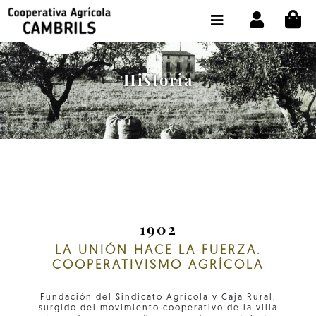
CI
TIENDA COMPRA ONLINE
LA COOPERATIVA
Historia
OLEOTOUR
PRODUCTOS
ALMAZARA
NUESTRO ACEITE
CONTACTO
1902
LA UNIÓN HACE LA FUERZA.
SELECCIONAR IDIOMA :
ES
COOPERATIVISMO AGRÍCOLA
Fundación del Sindicato Agrícola y Caja Rural,
surgido del movimiento cooperativo de la villa