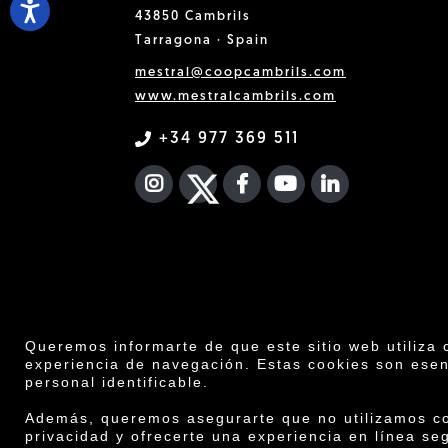
43850 Cambrils
Tarragona · Spain
mestral@coopcambrils.com
www.mestralcambrils.com
+34 977 369 511
INSTAGRAM
TWITTER
FACEBOOK F
YOUTUBE
FA LINKEDIN
Queremos informarte de que este sitio web utiliza 
experiencia de navegación. Estas cookies son esen
personal identificable.
Co
Además, queremos asegurarte que no utilizamos coo
Aviso legal
·
C
privacidad y ofrecerte una experiencia en línea se