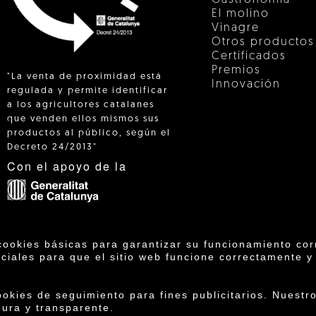
El molino
Vinagre
Otros productos
Certificados
Premios
"La venta de proximidad está
Innovación
regulada y permite identificar
a los agricultores catalanes
que venden ellos mismos sus
 IN
productos al público, según el
Decreto 24/2013"
Con el apoyo de la
cookies básicas para garantizar su funcionamiento cor
ciales para que el sitio web funcione correctamente y
operativa Agrícola de Cambrils SCCL | Copyright 202
kies de seguimiento para fines publicitarios. Nuestr
ondiciones de compra
·
Política de privacidad
·
Pol
gura y transparente.