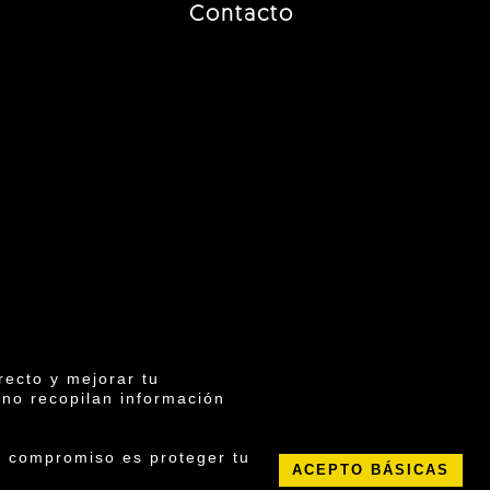
Contacto
recto y mejorar tu
 no recopilan información
6 ©
o compromiso es proteger tu
ítica de cookies
ACEPTO BÁSICAS