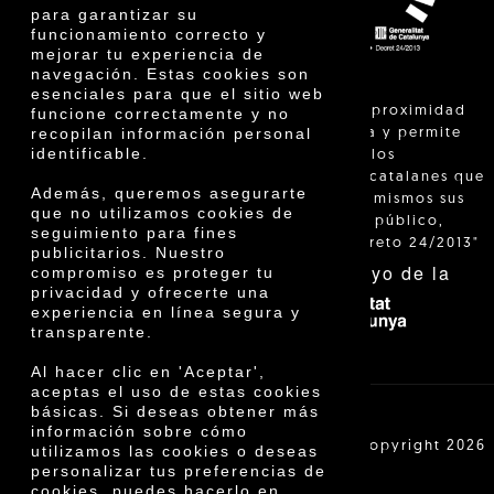
para garantizar su
funcionamiento correcto y
mejorar tu experiencia de
navegación. Estas cookies son
esenciales para que el sitio web
"La venta de proximidad
funcione correctamente y no
recopilan información personal
está regulada y permite
identificable.
identificar a los
agricultores catalanes que
Además, queremos asegurarte
venden ellos mismos sus
que no utilizamos cookies de
productos al público,
seguimiento para fines
según el Decreto 24/2013"
publicitarios. Nuestro
Con el apoyo de la
compromiso es proteger tu
privacidad y ofrecerte una
experiencia en línea segura y
transparente.
Al hacer clic en 'Aceptar',
aceptas el uso de estas cookies
básicas. Si deseas obtener más
información sobre cómo
Cooperativa Agrícola de Cambrils SCCL | Copyright 2026
utilizamos las cookies o deseas
©
personalizar tus preferencias de
cookies, puedes hacerlo en