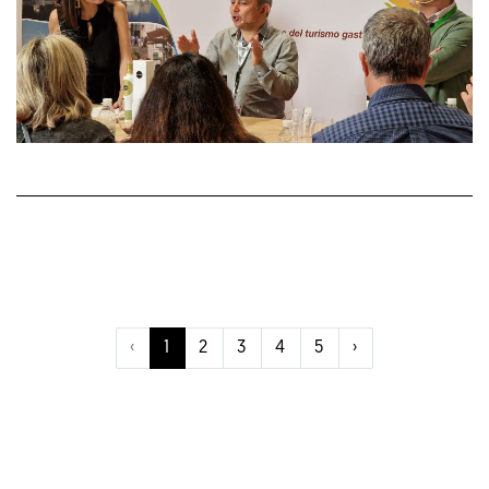
‹
1
2
3
4
5
›