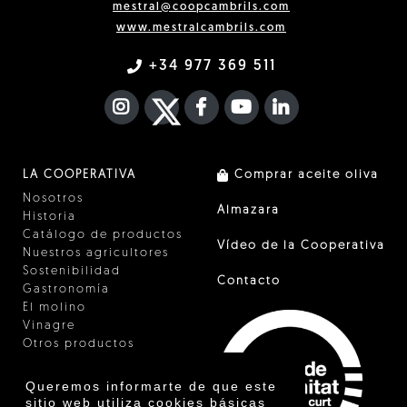
mestral@coopcambrils.com
www.mestralcambrils.com
+34 977 369 511
INSTAGRAM
TWITTER
FACEBOOK F
YOUTUBE
FA LINKEDIN I
LA COOPERATIVA
Comprar aceite oliva
Nosotros
Almazara
Historia
Catálogo de productos
Vídeo de la Cooperativa
Nuestros agricultores
Sostenibilidad
Contacto
Gastronomía
El molino
Vinagre
Otros productos
Certificados
Premios
Queremos informarte de que este
Innovación
sitio web utiliza cookies básicas