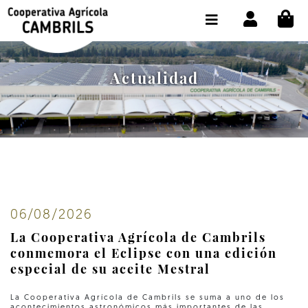
CI
TIENDA COMPRA ONLINE
LA COOPERATIVA
Actualidad
OLEOTOUR
PRODUCTOS
ALMAZARA
NUESTRO ACEITE
06/08/2026
CONTACTO
La Cooperativa Agrícola de Cambrils
SELECCIONAR IDIOMA :
ES
conmemora el Eclipse con una edición
especial de su aceite Mestral
La Cooperativa Agrícola de Cambrils se suma a uno de los
acontecimientos astronómicos más importantes de las