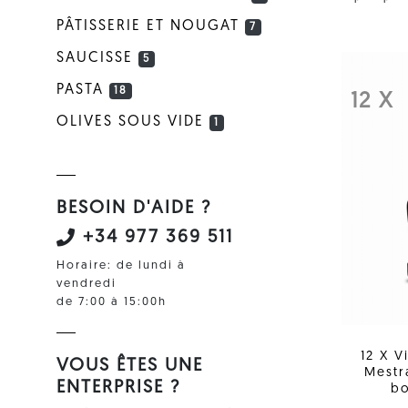
PÂTISSERIE ET NOUGAT
7
SAUCISSE
5
PASTA
18
12 X
OLIVES SOUS VIDE
1
BESOIN D'AIDE ?
+34 977 369 511
Horaire: de lundi à
vendredi
de 7:00 à 15:00h
12 X V
VOUS ÊTES UNE
Mestr
ENTERPRISE ?
bo