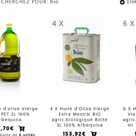
ECHERCHEZ POUR: bio
Éli
4 X
6 X
e d'olive Vierge
4 X Huile d'Oliva Vierge
6 X H
 PET 2L 100%
Extra Mestral BIO
Vie
rbequina
agric.biologique Boite
agric
3L 100% Arbequina
ml 
3,70€
153,92€
 boîte de
6 unités