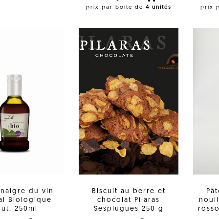
prix par boîte de
4 unités
prix 
inaigre du vin
Biscuit au berre et
Pât
al Biologique
chocolat Pilaras
noui
ut. 250ml
Sesplugues 250 g
rosso