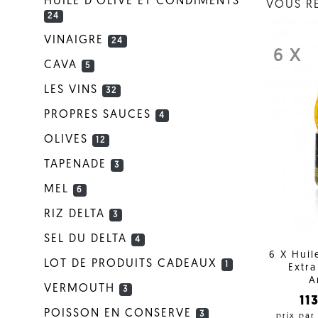
HUILE D'OLIVE ET CONDIMENTS
VOUS R
24
VINAIGRE
24
6 X
CAVA
5
LES VINS
32
PROPRES SAUCES
4
OLIVES
12
TAPENADE
3
MEL
6
RIZ DELTA
3
SEL DU DELTA
4
6 X Huil
LOT DE PRODUITS CADEAUX
1
Extra
A
VERMOUTH
3
11
POISSON EN CONSERVE
3
prix par