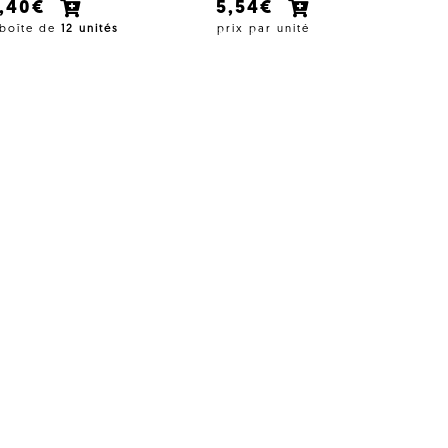
7,40€
5,54€
 boîte de
12 unités
prix par unité