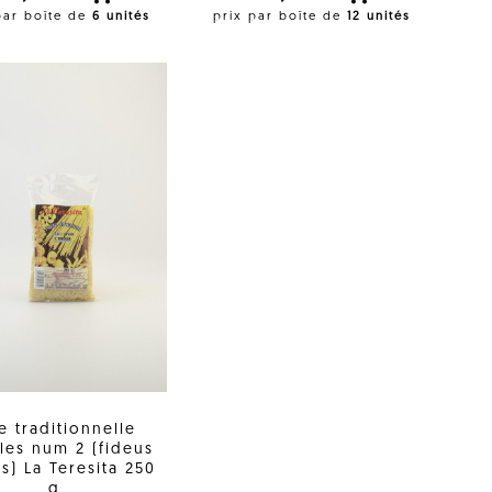
par boîte de
6 unités
prix par boîte de
12 unités
e traditionnelle
lles num 2 (fideus
s) La Teresita 250
g