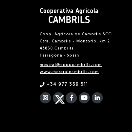
Coop. Agrícola de Cambrils SCCL
Ctra. Cambrils - Montbrió, km 2
43850 Cambrils
Tarragona · Spain
mestral@coopcambrils.com
www.mestralcambrils.com
+34 977 369 511
INSTAGRAM
TWITTER
FACEBOOK F
YOUTUBE
FA LINKEDIN