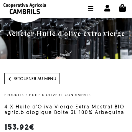
CI
BOUTIQUE ACHETER EN LIGNE
LA COOPÉRATIVE
Acheter Huile d'olive extra vierge
OLEOTOUR
PRODUITS
MOULIN
NOTRE HUILE
RETOURNER AU MENU
CONTACT
PRODUITS
/
HUILE D'OLIVE ET CONDIMENTS
CHOISIR LA LANGUE:
FR
4 X Huile d'Oliva Vierge Extra Mestral BIO
agric.biologique Boite 3L 100% Arbequina
153.92€