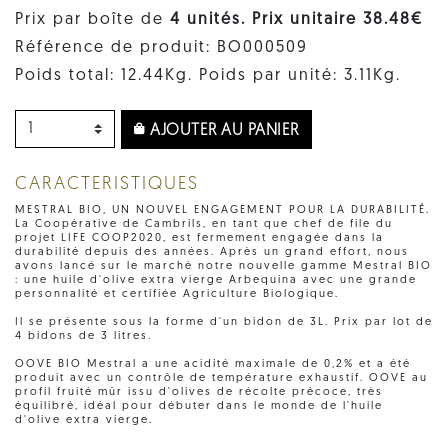
Prix par boîte de
4 unités. Prix ​​unitaire 38.48€
Référence de produit: BO000509
Poids total: 12.44Kg. Poids par unité: 3.11Kg.
AJOUTER AU PANIER
CARACTERISTIQUES
MESTRAL BIO, UN NOUVEL ENGAGEMENT POUR LA DURABILITÉ.
La Coopérative de Cambrils, en tant que chef de file du
projet LIFE COOP2020, est fermement engagée dans la
durabilité depuis des années. Après un grand effort, nous
avons lancé sur le marché notre nouvelle gamme Mestral BIO
: une huile d'olive extra vierge Arbequina avec une grande
personnalité et certifiée Agriculture Biologique.
Il se présente sous la forme d'un bidon de 3L. Prix ​​par lot de
4 bidons de 3 litres.
OOVE BIO Mestral a une acidité maximale de 0,2% et a été
produit avec un contrôle de température exhaustif. OOVE au
profil fruité mûr issu d'olives de récolte précoce, très
équilibré, idéal pour débuter dans le monde de l'huile
d'olive extra vierge.