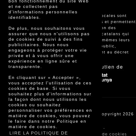
bon fonctionnement du site Web
et ne collectent pas
d’informations personnelles
"Les ventes locales sont
identifiables.
réglementées et permettent
De plus, nous souhaitons vous
l'identification des
assurer que nous n'utilisons pas
agriculteurs catalans qui
de cookies de suivi à des fins
vendent eux-mêmes leurs
publicitaires. Nous nous
produits au public,
engageons à protéger votre vie
conformément au décret
privée et à vous offrir une
24/2013."
expérience en ligne sûre et
Avec le soutien de
transparente.
En cliquant sur « Accepter »,
vous acceptez l'utilisation de ces
cookies de base. Si vous
souhaitez plus d'informations sur
la façon dont nous utilisons les
cookies ou souhaitez
personnaliser vos préférences en
Cooperativa Agrícola de Cambrils SCCL | Copyright 2026
matière de cookies, vous pouvez
©
le faire dans notre Politique en
matière de cookies.
·
·
Avis légal
Conditions d'achat
LIRE LA POLITIQUE DE
·
Politique de confidentialité
Politique de cookies