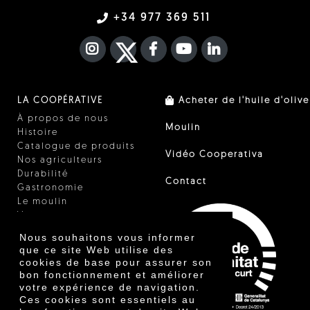
+34 977 369 511
INSTAGRAM
TWITTER
FACEBOOK F
YOUTUBE
FA LINKEDIN I
LA COOPÉRATIVE
Acheter de l'huile d'olive
À propos de nous
Moulin
Histoire
Catalogue de produits
Vidéo Cooperativa
Nos agriculteurs
Durabilité
Contact
Gastronomie
Le moulin
Vinaigre
Autres produits
Nous souhaitons vous informer
Certificats
que ce site Web utilise des
Prix
cookies de base pour assurer son
Innovation
bon fonctionnement et améliorer
votre expérience de navigation.
Ces cookies sont essentiels au