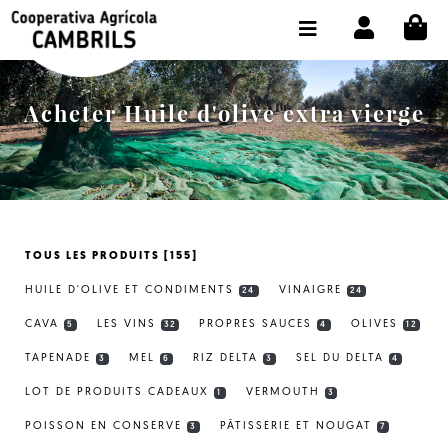
CI
BOUTIQUE ACHETER EN LIGNE
LA COOPÉRATIVE
Acheter Huile d'olive extra vierge
OLEOTOUR
PRODUITS
MOULIN
TOUS LES PRODUITS [155]
NOTRE HUILE
HUILE D'OLIVE ET CONDIMENTS
VINAIGRE
24
24
CONTACT
CAVA
LES VINS
PROPRES SAUCES
OLIVES
5
32
4
12
TAPENADE
MEL
RIZ DELTA
SEL DU DELTA
CHOISIR LA LANGUE:
FR
3
6
3
4
LOT DE PRODUITS CADEAUX
VERMOUTH
1
3
POISSON EN CONSERVE
PÂTISSERIE ET NOUGAT
3
7