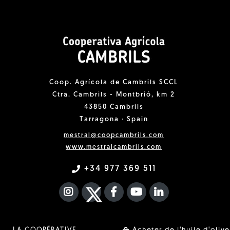
Coop. Agrícola de Cambrils SCCL
Ctra. Cambrils - Montbrió, km 2
43850 Cambrils
Tarragona · Spain
mestral@coopcambrils.com
www.mestralcambrils.com
+34 977 369 511
INSTAGRAM
TWITTER
FACEBOOK F
YOUTUBE
FA LINKEDIN I