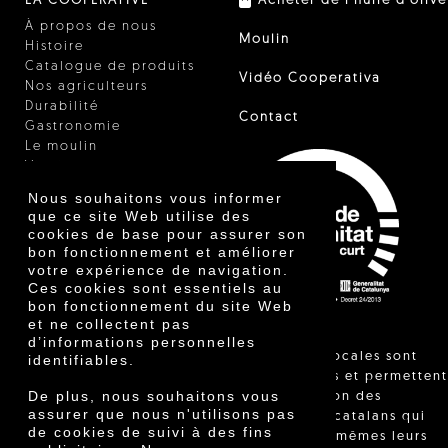
LA COOPÉRATIVE
Acheter de l'huile d'olive
À propos de nous
Moulin
Histoire
Catalogue de produits
Vidéo Cooperativa
Nos agriculteurs
Durabilité
Contact
Gastronomie
Le moulin
Vinaigre
Autres produits
Nous souhaitons vous informer
Certificats
que ce site Web utilise des
Prix
cookies de base pour assurer son
Innovation
bon fonctionnement et améliorer
votre expérience de navigation.
Ces cookies sont essentiels au
bon fonctionnement du site Web
et ne collectent pas
d’informations personnelles
"Les ventes locales sont
identifiables.
réglementées et permettent
De plus, nous souhaitons vous
l'identification des
assurer que nous n'utilisons pas
agriculteurs catalans qui
de cookies de suivi à des fins
vendent eux-mêmes leurs