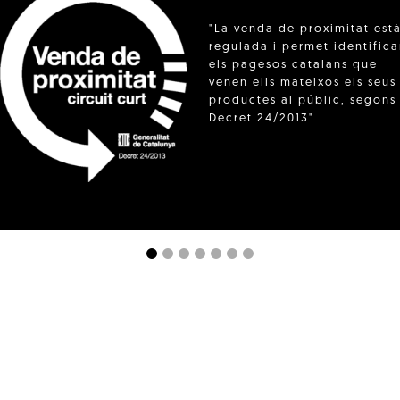
"La venda de proximitat est
regulada i permet identifica
els pagesos catalans que
venen ells mateixos els seus
productes al públic, segons 
Decret 24/2013"