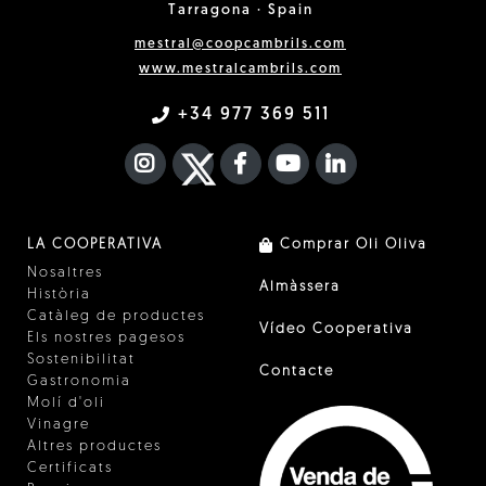
Tarragona · Spain
mestral@coopcambrils.com
www.mestralcambrils.com
+34 977 369 511
INSTAGRAM
TWITTER
FACEBOOK F
YOUTUBE
FA LINKEDIN I
LA COOPERATIVA
Comprar Oli Oliva
Nosaltres
Almàssera
Història
Catàleg de productes
Vídeo Cooperativa
Els nostres pagesos
Sostenibilitat
Contacte
Gastronomia
Molí d'oli
Vinagre
Altres productes
Certificats