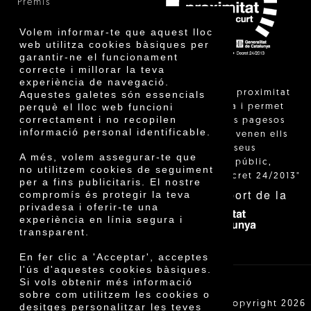
Premis
Innovació
Volem informar-te que aquest lloc
web utilitza cookies bàsiques per
garantir-ne el funcionament
correcte i millorar la teva
experiència de navegació.
"La venda de proximitat
Aquestes galetes són essencials
perquè el lloc web funcioni
està regulada i permet
correctament i no recopilen
identificar els pagesos
informació personal identificable.
catalans que venen ells
mateixos els seus
A més, volem assegurar-te que
productes al públic,
no utilitzem cookies de seguiment
segons el Decret 24/2013"
per a fins publicitaris. El nostre
Amb el suport de la
compromís és protegir la teva
privadesa i oferir-te una
experiència en línia segura i
transparent.
En fer clic a 'Acceptar', acceptes
l'ús d'aquestes cookies bàsiques.
Si vols obtenir més informació
sobre com utilitzem les cookies o
Cooperativa Agrícola de Cambrils SCCL | Copyright 2026
desitges personalitzar les teves