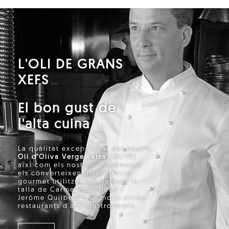
L'OLI DE GRANS
XEFS
El bon gust de
l'alta cuina
La qualitat excepcional del nostre
Oli d'Oliva Verge Extra
(OOVE)
així com els nostres condiments
els converteixen un producte
gourmet utilitzat per xefs de la
talla de Carme Ruscalleda i
Jerôme Quilbeuf i en molts altres
restaurants d'alta gastronomia.