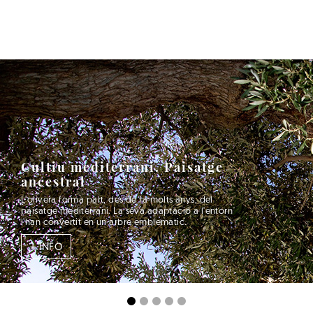
Cultiu mediterrani. Paisatge
ancestral
L'olivera forma part, des de fa molts anys, del
paisatge mediterrani. La seva adaptació a l'entorn
l'han convertit en un arbre emblemàtic.
+ INFO