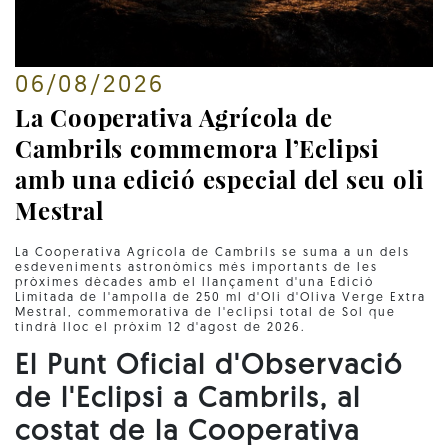
06/08/2026
La Cooperativa Agrícola de
Cambrils commemora l’Eclipsi
amb una edició especial del seu oli
Mestral
La Cooperativa Agrícola de Cambrils se suma a un dels
esdeveniments astronòmics més importants de les
pròximes dècades amb el llançament d'una Edició
Limitada de l'ampolla de 250 ml d'Oli d'Oliva Verge Extra
Mestral, commemorativa de l'eclipsi total de Sol que
tindrà lloc el pròxim 12 d'agost de 2026.
El Punt Oficial d'Observació
de l'Eclipsi a Cambrils, al
costat de la Cooperativa