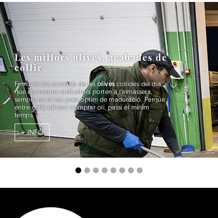
Les millors olives, acabades de
collir
Fem una tria acurada de les
olives
collides del dia
que els nostres oleïcultors porten a l'almàssera,
sempre en el seu punt òptim de maduració. Perquè
entre collir olives i comprar oli, passi el mínim
temps.
+ INFO