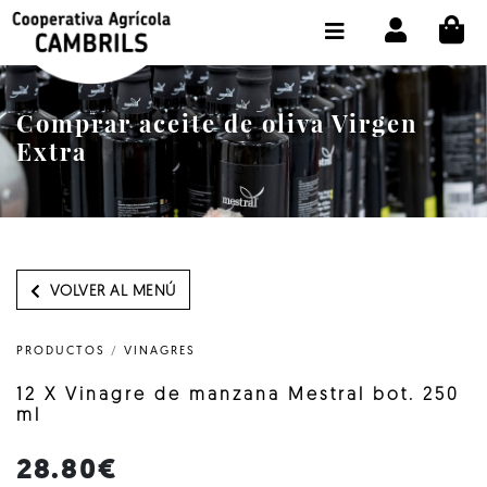
CI
TIENDA COMPRA ONLINE
LA COOPERATIVA
Comprar aceite de oliva Virgen
OLEOTOUR
Extra
PRODUCTOS
ALMAZARA
NUESTRO ACEITE
VOLVER AL MENÚ
CONTACTO
PRODUCTOS
/
VINAGRES
SELECCIONAR IDIOMA :
ES
12 X Vinagre de manzana Mestral bot. 250
ml
28.80€