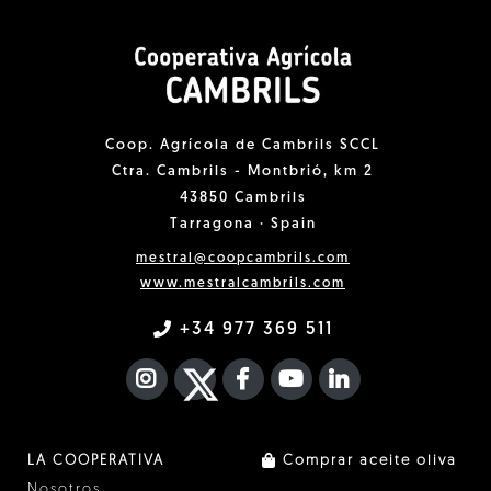
Coop. Agrícola de Cambrils SCCL
Ctra. Cambrils - Montbrió, km 2
43850 Cambrils
Tarragona · Spain
mestral@coopcambrils.com
www.mestralcambrils.com
+34 977 369 511
INSTAGRAM
TWITTER
FACEBOOK F
YOUTUBE
FA LINKEDIN I
LA COOPERATIVA
Comprar aceite oliva
Nosotros