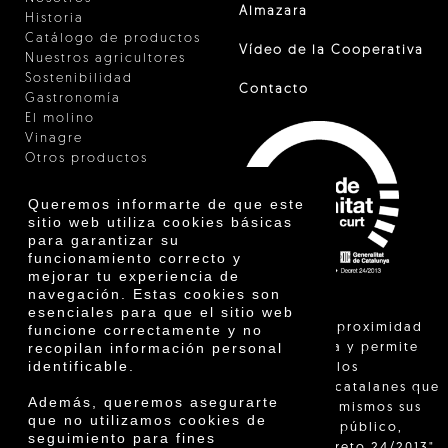
Almazara
Historia
Catálogo de productos
Vídeo de la Cooperativa
Nuestros agricultores
Sostenibilidad
Contacto
Gastronomía
El molino
Vinagre
Otros productos
Certificados
Premios
Queremos informarte de que este
Innovación
sitio web utiliza cookies básicas
para garantizar su
funcionamiento correcto y
mejorar tu experiencia de
navegación. Estas cookies son
esenciales para que el sitio web
"La venta de proximidad
funcione correctamente y no
recopilan información personal
está regulada y permite
identificable.
identificar a los
agricultores catalanes que
Además, queremos asegurarte
venden ellos mismos sus
que no utilizamos cookies de
productos al público,
seguimiento para fines
según el Decreto 24/2013"