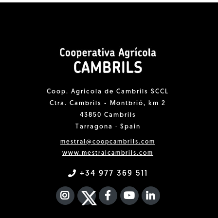
Coop. Agrícola de Cambrils SCCL
Ctra. Cambrils - Montbrió, km 2
43850 Cambrils
Tarragona · Spain
mestral@coopcambrils.com
www.mestralcambrils.com
+34 977 369 511
INSTAGRAM
TWITTER
FACEBOOK F
YOUTUBE
FA LINKEDIN I