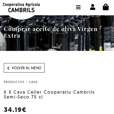
CI
TIENDA COMPRA ONLINE
LA COOPERATIVA
Comprar aceite de oliva Virgen
OLEOTOUR
Extra
PRODUCTOS
ALMAZARA
NUESTRO ACEITE
VOLVER AL MENÚ
CONTACTO
PRODUCTOS
/
CAVA
SELECCIONAR IDIOMA :
ES
6 X Cava Celler Cooperatiu Cambrils
Semi-Seco 75 cl
34.19€