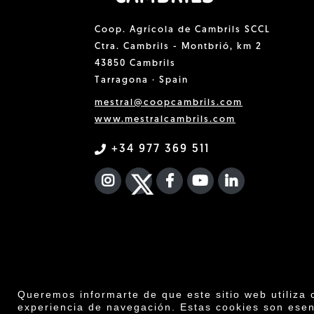
Coop. Agrícola de Cambrils SCCL
Ctra. Cambrils - Montbrió, km 2
43850 Cambrils
Tarragona · Spain
mestral@coopcambrils.com
www.mestralcambrils.com
+34 977 369 511
INSTAGRAM
TWITTER
FACEBOOK F
YOUTUBE
FA LINKEDIN
Queremos informarte de que este sitio web utiliza 
experiencia de navegación. Estas cookies son esen