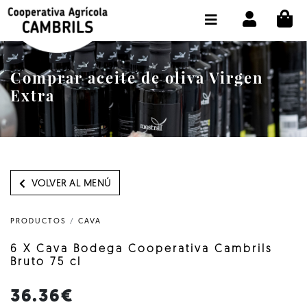
CI
TIENDA COMPRA ONLINE
LA COOPERATIVA
Comprar aceite de oliva Virgen
OLEOTOUR
Extra
PRODUCTOS
ALMAZARA
NUESTRO ACEITE
VOLVER AL MENÚ
CONTACTO
PRODUCTOS
/
CAVA
SELECCIONAR IDIOMA :
ES
6 X Cava Bodega Cooperativa Cambrils
Bruto 75 cl
36.36€