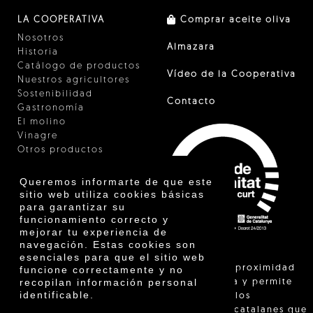
LA COOPERATIVA
Comprar aceite oliva
Nosotros
Almazara
Historia
Catálogo de productos
Vídeo de la Cooperativa
Nuestros agricultores
Sostenibilidad
Contacto
Gastronomía
El molino
Vinagre
Otros productos
Certificados
Premios
Queremos informarte de que este
Innovación
sitio web utiliza cookies básicas
para garantizar su
funcionamiento correcto y
mejorar tu experiencia de
navegación. Estas cookies son
esenciales para que el sitio web
"La venta de proximidad
funcione correctamente y no
recopilan información personal
está regulada y permite
identificable.
identificar a los
agricultores catalanes que