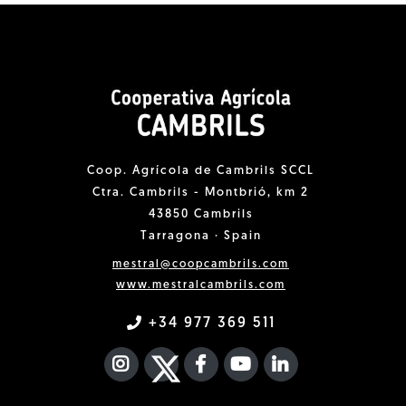
Coop. Agrícola de Cambrils SCCL
Ctra. Cambrils - Montbrió, km 2
43850 Cambrils
Tarragona · Spain
mestral@coopcambrils.com
www.mestralcambrils.com
+34 977 369 511
INSTAGRAM
TWITTER
FACEBOOK F
YOUTUBE
FA LINKEDIN I