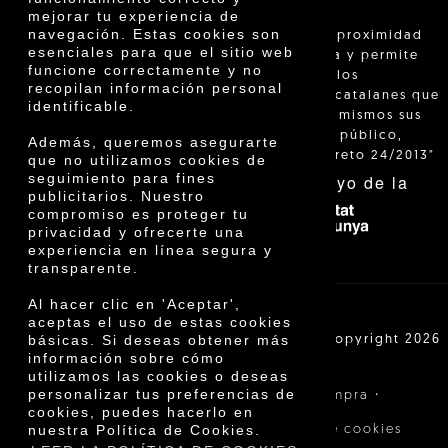
Premios
mejorar tu experiencia de
navegación. Estas cookies son
Innovación
"La venta de proximidad
esenciales para que el sitio web
está regulada y permite
funcione correctamente y no
identificar a los
recopilan información personal
agricultores catalanes que
identificable.
venden ellos mismos sus
productos al público,
Además, queremos asegurarte
según el Decreto 24/2013"
que no utilizamos cookies de
seguimiento para fines
Con el apoyo de la
publicitarios. Nuestro
compromiso es proteger tu
privacidad y ofrecerte una
experiencia en línea segura y
transparente.
Al hacer clic en 'Aceptar',
aceptas el uso de estas cookies
básicas. Si deseas obtener más
Cooperativa Agrícola de Cambrils SCCL | Copyright 2026
©
información sobre cómo
utilizamos las cookies o deseas
personalizar tus preferencias de
·
·
Aviso legal
Condiciones de compra
cookies, puedes hacerlo en
·
nuestra Política de Cookies.
Política de privacidad
Política de cookies