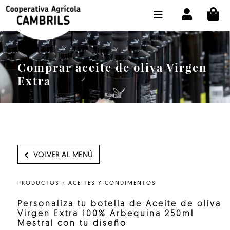
CI
TIENDA COMPRA ONLINE
LA COOPERATIVA
OLEOTOUR
Comprar aceite de oliva Virgen
Extra
PRODUCTOS
ALMAZARA
NUESTRO ACEITE
VOLVER AL MENÚ
CONTACTO
PRODUCTOS
/
ACEITES Y CONDIMENTOS
SELECCIONAR IDIOMA :
ES
Personaliza tu botella de Aceite de oliva
Virgen Extra 100% Arbequina 250ml
Mestral con tu diseño