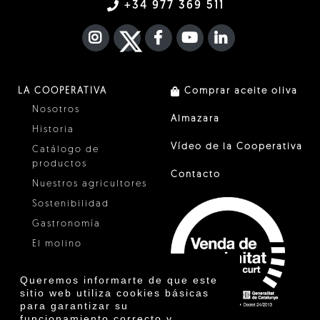
+34 977 369 511
INSTAGRAM
TWITTER
FACEBOOK F
YOUTUBE
FA LINKEDIN I
LA COOPERATIVA
Comprar aceite oliva
Nosotros
Almazara
Historia
Vídeo de la Cooperativa
Catálogo de
productos
Contacto
Nuestros agricultores
Sostenibilidad
Gastronomía
El molino
Vinagre
Queremos informarte de que este
Otros productos
sitio web utiliza cookies básicas
Certificados
para garantizar su
funcionamiento correcto y